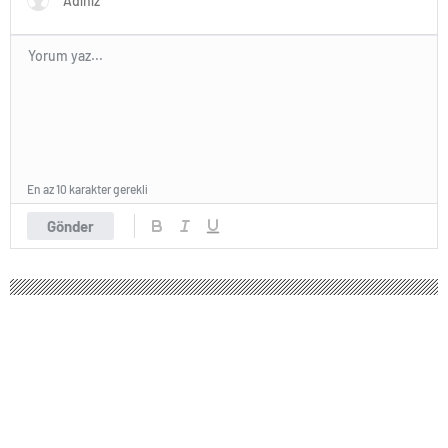
En az 10 karakter gerekli
Gönder
EuroLeague'in 6.haftasında Anadolu
Efes lider Barcelona'yı konuk ediyor
Turkish Airlines EuroLeague 6.hafta maçında