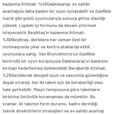
kazanma ihtimali: %45Galatasaray, ev sahibi
avantajıyla daha baskın bir oyun oynayabilir ve özellikle
Icardi gibi golcü oyuncularıyla sonuca gitme olasılığı
yüksek. Ligdeki iyi formunu da devam ettirmek
isteyecektir.Beşiktaş’ın kazanma ihtimali:
%30Beşiktaş, derbilere her zaman özel bir
motivasyonla çıkar ve kontra ataklarda etkili
oyunculara sahip. Van Bronckhorst’un özellikle
kontrollü bir oyun kurgusuyla Galatasaray’ın baskısını
kırmayı hedeflemesi beklenebilir.Beraberlik ihtimali:
%25Derbilerde dengeli oyun ve savunma güvenliğine
dayalı strateji, her iki takım için de beraberliği olası
hale getirebilir. Maçın temposuna göre takımların
birbirine üstünlük kuramaması da mümkün. Bu
oranlar, iki takımın form durumu, kadro derinliği,
teknik direktörlerin stratejileri ve ev sahibi avantajı