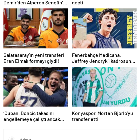
Demir’den Alperen Şengün’e
geçti
övgü
Galatasaray'ın yeni transferi
Fenerbahçe Medicana,
Eren Elmalı formayı giydi!
Jeffrey Jendryk’i kadrosuna
kattı
‘Cuban, Doncic takasını
Konyaspor, Morten Bjorlo'yu
engellemeye çalıştı ancak
transfer etti
geç kaldı’ iddiası! NBA
Haberleri