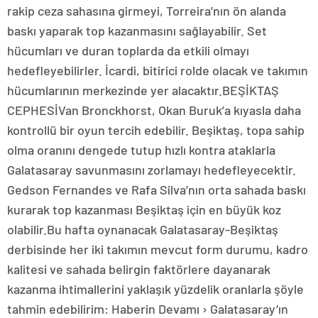
rakip ceza sahasına girmeyi, Torreira’nın ön alanda
baskı yaparak top kazanmasını sağlayabilir. Set
hücumları ve duran toplarda da etkili olmayı
hedefleyebilirler. İcardi, bitirici rolde olacak ve takımın
hücumlarının merkezinde yer alacaktır.BEŞİKTAŞ
CEPHESİVan Bronckhorst, Okan Buruk’a kıyasla daha
kontrollü bir oyun tercih edebilir. Beşiktaş, topa sahip
olma oranını dengede tutup hızlı kontra ataklarla
Galatasaray savunmasını zorlamayı hedefleyecektir.
Gedson Fernandes ve Rafa Silva’nın orta sahada baskı
kurarak top kazanması Beşiktaş için en büyük koz
olabilir.Bu hafta oynanacak Galatasaray-Beşiktaş
derbisinde her iki takımın mevcut form durumu, kadro
kalitesi ve sahada belirgin faktörlere dayanarak
kazanma ihtimallerini yaklaşık yüzdelik oranlarla şöyle
tahmin edebilirim: Haberin Devamı › Galatasaray’ın