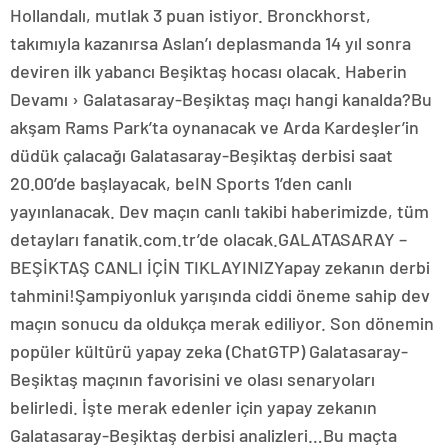
Hollandalı, mutlak 3 puan istiyor. Bronckhorst,
takımıyla kazanırsa Aslan’ı deplasmanda 14 yıl sonra
deviren ilk yabancı Beşiktaş hocası olacak. Haberin
Devamı › Galatasaray-Beşiktaş maçı hangi kanalda?Bu
akşam Rams Park’ta oynanacak ve Arda Kardeşler’in
düdük çalacağı Galatasaray-Beşiktaş derbisi saat
20.00’de başlayacak, beIN Sports 1’den canlı
yayınlanacak. Dev maçın canlı takibi haberimizde, tüm
detayları fanatik.com.tr’de olacak.GALATASARAY –
BEŞİKTAŞ CANLI İÇİN TIKLAYINIZYapay zekanın derbi
tahmini!Şampiyonluk yarışında ciddi öneme sahip dev
maçın sonucu da oldukça merak ediliyor. Son dönemin
popüler kültürü yapay zeka (ChatGTP) Galatasaray-
Beşiktaş maçının favorisini ve olası senaryoları
belirledi. İşte merak edenler için yapay zekanın
Galatasaray-Beşiktaş derbisi analizleri…Bu maçta