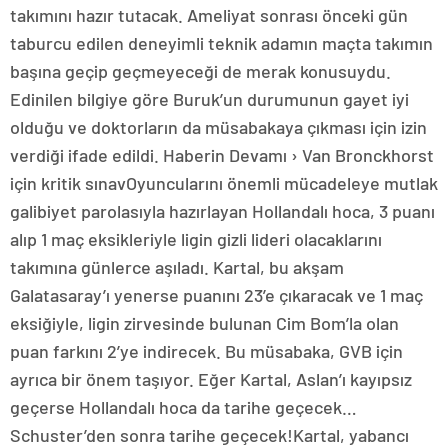
takımını hazır tutacak. Ameliyat sonrası önceki gün
taburcu edilen deneyimli teknik adamın maçta takımın
başına geçip geçmeyeceği de merak konusuydu.
Edinilen bilgiye göre Buruk’un durumunun gayet iyi
olduğu ve doktorların da müsabakaya çıkması için izin
verdiği ifade edildi. Haberin Devamı › Van Bronckhorst
için kritik sınavOyuncularını önemli mücadeleye mutlak
galibiyet parolasıyla hazırlayan Hollandalı hoca, 3 puanı
alıp 1 maç eksikleriyle ligin gizli lideri olacaklarını
takımına günlerce aşıladı. Kartal, bu akşam
Galatasaray’ı yenerse puanını 23’e çıkaracak ve 1 maç
eksiğiyle, ligin zirvesinde bulunan Cim Bom’la olan
puan farkını 2’ye indirecek. Bu müsabaka, GVB için
ayrıca bir önem taşıyor. Eğer Kartal, Aslan’ı kayıpsız
geçerse Hollandalı hoca da tarihe geçecek…
Schuster’den sonra tarihe geçecek!Kartal, yabancı