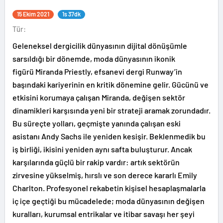
15 Ekim 2021
1s 37dk
Tür:
Geleneksel dergicilik dünyasının dijital dönüşümle
sarsıldığı bir dönemde, moda dünyasının ikonik
figürü Miranda Priestly, efsanevi dergi Runway’in
başındaki kariyerinin en kritik dönemine gelir. Gücünü ve
etkisini korumaya çalışan Miranda, değişen sektör
dinamikleri karşısında yeni bir strateji aramak zorundadır.
Bu süreçte yolları, geçmişte yanında çalışan eski
asistanı Andy Sachs ile yeniden kesişir. Beklenmedik bu
iş birliği, ikisini yeniden aynı safta buluşturur. Ancak
karşılarında güçlü bir rakip vardır: artık sektörün
zirvesine yükselmiş, hırslı ve son derece kararlı Emily
Charlton. Profesyonel rekabetin kişisel hesaplaşmalarla
iç içe geçtiği bu mücadelede; moda dünyasının değişen
kuralları, kurumsal entrikalar ve itibar savaşı her şeyi