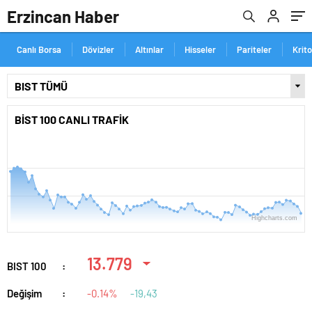
Erzincan Haber
Canlı Borsa
Dövizler
Altınlar
Hisseler
Pariteler
Krit
BİST 100 CANLI TRAFİK
Highcharts.com
08:00
10:00
12:00
13.779
BIST 100
:
Değişim
:
-0.14%
-19,43