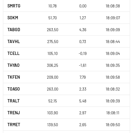
SMRTG
10,78
0,00
18:08:38
SOKM
51,70
1,27
18:09:07
TABGD
263,50
4,36
18:09:09
TAVHL
275,50
0,73
18:08:44
TCELL
105,10
-0,19
18:09:04
THYAO
306,25
-1,61
18:09:35
TKFEN
209,00
7,79
18:09:58
TOASO
263,00
2,33
18:08:32
TRALT
52,15
5,48
18:09:39
TRENJ
103,90
2,97
18:08:11
TRMET
139,50
2,65
18:09:50