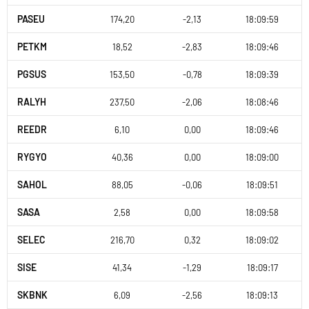
PASEU
174,20
-2,13
18:09:59
PETKM
18,52
-2,83
18:09:46
PGSUS
153,50
-0,78
18:09:39
RALYH
237,50
-2,06
18:08:46
REEDR
6,10
0,00
18:09:46
RYGYO
40,36
0,00
18:09:00
SAHOL
88,05
-0,06
18:09:51
SASA
2,58
0,00
18:09:58
SELEC
216,70
0,32
18:09:02
SISE
41,34
-1,29
18:09:17
SKBNK
6,09
-2,56
18:09:13