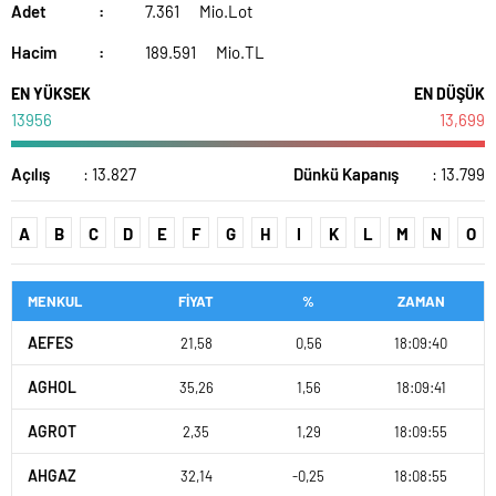
Adet
:
7.361
Mio.Lot
Hacim
:
189.591
Mio.TL
EN YÜKSEK
EN DÜŞÜK
13956
13,699
Açılış
: 13.827
Dünkü Kapanış
: 13.799
A
B
C
D
E
F
G
H
I
K
L
M
N
O
MENKUL
FİYAT
%
ZAMAN
AEFES
21,58
0,56
18:09:40
AGHOL
35,26
1,56
18:09:41
AGROT
2,35
1,29
18:09:55
AHGAZ
32,14
-0,25
18:08:55