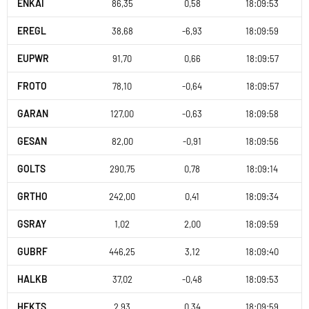
ENKAI
86,35
0,58
18:09:53
EREGL
38,68
-6,93
18:09:59
EUPWR
91,70
0,66
18:09:57
FROTO
78,10
-0,64
18:09:57
GARAN
127,00
-0,63
18:09:58
GESAN
82,00
-0,91
18:09:56
GOLTS
290,75
0,78
18:09:14
GRTHO
242,00
0,41
18:09:34
GSRAY
1,02
2,00
18:09:59
GUBRF
446,25
3,12
18:09:40
HALKB
37,02
-0,48
18:09:53
HEKTS
2,93
0,34
18:09:59