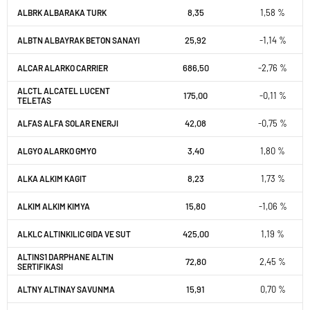
8,35
1,58 %
ALBRK ALBARAKA TURK
25,92
-1,14 %
ALBTN ALBAYRAK BETON SANAYI
686,50
-2,76 %
ALCAR ALARKO CARRIER
ALCTL ALCATEL LUCENT
175,00
-0,11 %
TELETAS
42,08
-0,75 %
ALFAS ALFA SOLAR ENERJI
3,40
1,80 %
ALGYO ALARKO GMYO
8,23
1,73 %
ALKA ALKIM KAGIT
15,80
-1,06 %
ALKIM ALKIM KIMYA
425,00
1,19 %
ALKLC ALTINKILIC GIDA VE SUT
ALTINS1 DARPHANE ALTIN
72,80
2,45 %
SERTIFIKASI
15,91
0,70 %
ALTNY ALTINAY SAVUNMA