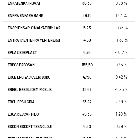
86,35
0,58 %
ENKAI ENKA INSAAT
59,10
1,63 %
ENPRA ENPARA BANK
5,23
-0,76 %
ENSRI ENSARI SINAI YATIRIMLAR
4,69
-1,88 %
ENTRA IC ENTERRA YEN. ENERJI
5,76
-0,52 %
EPLAS EGEPLAST
155,50
0,45 %
ERBOS ERBOSAN
47,90
0,42 %
ERCB ERCIYAS CELIK BORU
38,68
-6,93 %
EREGL EREGLI DEMIR CELIK
23,42
2,99 %
ERSU ERSU GIDA
45,36
1,20 %
ESCAR ESCAR FILO
5,80
0,69 %
ESCOM ESCORT TEKNOLOJI