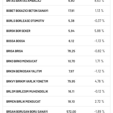
6,80
8,63 %
BNTAS BANTAS AMBALAJ
17,91
1,13 %
BOBET BOGAZICI BETON SANAYI
5,38
-0,37 %
BORLS BORLEASE OTOMOTIV
5,94
5,88 %
BORSK BOR SEKER
6,12
-1,13 %
BOSSA BOSSA
78,25
-0,82 %
BRISA BRISA
10,70
1,71 %
BRKO BIRKO MENSUCAT
7,97
-1,12 %
BRKSN BERKOSAN YALITIM
79,95
4,78 %
BRKVY BIRIKIM VARLIK YONETIM
16,11
-0,12 %
BRLSM BIRLESIM MUHENDISLIK
18,10
2,72 %
BRMEN BIRLIK MENSUCAT
572,00
-1,89 %
BRSAN BORUSAN BORU SANAYI