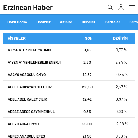
Erzincan Haber
Canlı Borsa
Dövizler
Altınlar
Hisseler
Pariteler
Krit
HİSSELER
SON
DEĞİŞİM
9,18
0,77 %
A1CAP A1 CAPITAL YATIRIM
2,80
2,94 %
A1YEN A1 YENILENEBILIR ENERJI
12,87
-0,85 %
AAGYO AGAOGLU GMYO
128,50
2,47 %
ACSEL ACIPAYAM SELULOZ
32,42
9,97 %
ADEL ADEL KALEMCILIK
0,85
0,00 %
ADESE ADESE GAYRIMENKUL
55,00
-2,48 %
ADGYO ADRA GMYO
21,58
0,56 %
AEFES ANADOLU EFES