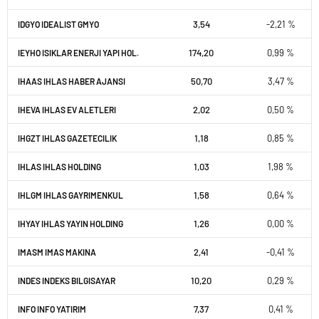
3,54
-2,21 %
IDGYO IDEALIST GMYO
174,20
0,99 %
IEYHO ISIKLAR ENERJI YAPI HOL.
50,70
3,47 %
IHAAS IHLAS HABER AJANSI
2,02
0,50 %
IHEVA IHLAS EV ALETLERI
1,18
0,85 %
IHGZT IHLAS GAZETECILIK
1,03
1,98 %
IHLAS IHLAS HOLDING
1,58
0,64 %
IHLGM IHLAS GAYRIMENKUL
1,26
0,00 %
IHYAY IHLAS YAYIN HOLDING
2,41
-0,41 %
IMASM IMAS MAKINA
10,20
0,29 %
INDES INDEKS BILGISAYAR
7,37
0,41 %
INFO INFO YATIRIM