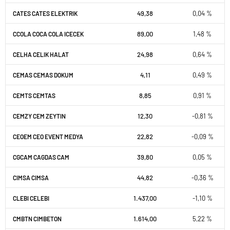
49,38
0,04 %
CATES CATES ELEKTRIK
89,00
1,48 %
CCOLA COCA COLA ICECEK
24,98
0,64 %
CELHA CELIK HALAT
4,11
0,49 %
CEMAS CEMAS DOKUM
8,85
0,91 %
CEMTS CEMTAS
12,30
-0,81 %
CEMZY CEM ZEYTIN
22,82
-0,09 %
CEOEM CEO EVENT MEDYA
39,80
0,05 %
CGCAM CAGDAS CAM
44,82
-0,36 %
CIMSA CIMSA
1.437,00
-1,10 %
CLEBI CELEBI
1.614,00
5,22 %
CMBTN CIMBETON