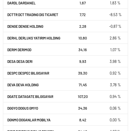
1,67
1,83 %
DARDL DARDANEL
7,72
-8,53 %
DCTTR DCT TRADING DIS TICARET
2,28
-0,87 %
DENGE DENGE HOLDING
10,80
2,86 %
DERHL DERLUKS YATIRIM HOLDING
34,16
1,07 %
DERIM DERIMOD
9,93
3,98 %
DESA DESA DERI
39,30
0,92 %
DESPC DESPEC BILGISAYAR
71,45
3,78 %
DEVA DEVA HOLDING
107,20
0,94 %
DGATE DATAGATE BILGISAYAR
34,36
0,06 %
DGGYO DOGUS GMYO
8,42
0,00 %
DGNMO DOGANLAR MOBILYA