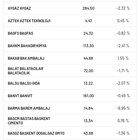
284,50
-2,32 %
AYGAZ AYGAZ
4,47
0,45 %
AZTEK AZTEK TEKNOLOJI
24,32
-0,82 %
BAGFS BAGFAS
113,30
-2,41 %
BAHKM BAHADIR KIMYA
44,68
1,55 %
BAKAB BAK AMBALAJ
BALAT BALATACILAR
72,00
-1,71 %
BALATACILIK
13,22
-2,07 %
BALSU BALSU GIDA
161,00
-0,49 %
BANVT BANVIT
14,84
-9,95 %
BARMA BAREM AMBALAJ
BASCM BASTAS BASKENT
13,34
0,76 %
CIMENTO
43,68
-1,36 %
BASGZ BASKENT DOGALGAZ GMYO