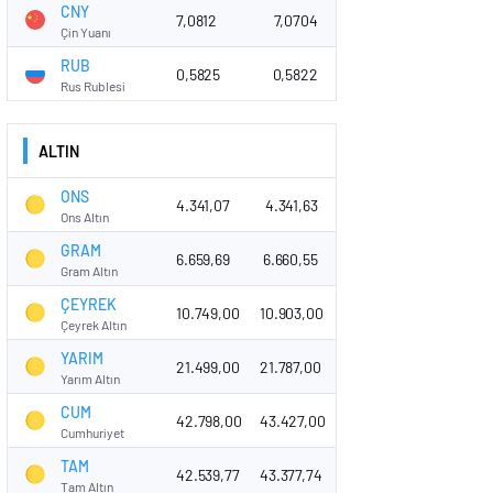
CNY
7,0812
7,0704
Çin Yuanı
RUB
0,5825
0,5822
Rus Rublesi
ALTIN
ONS
4.341,07
4.341,63
Ons Altın
GRAM
6.659,69
6.660,55
Gram Altın
ÇEYREK
10.749,00
10.903,00
Çeyrek Altın
YARIM
21.499,00
21.787,00
Yarım Altın
CUM
42.798,00
43.427,00
Cumhuriyet
TAM
42.539,77
43.377,74
Tam Altın