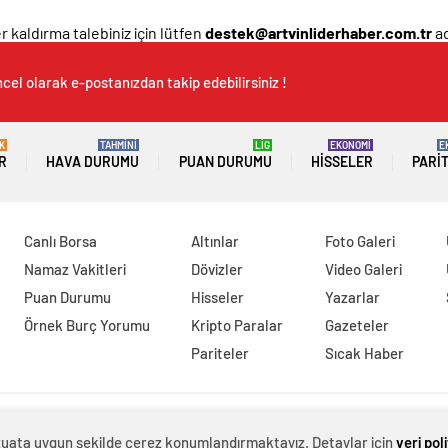
 kaldırma talebiniz için lütfen
destek@artvinliderhaber.com.tr
ad
cel olarak e-postanızdan takip edebilirsiniz !
K
TAHMİNİ
LİG
EKONOMİ
E
R
HAVA DURUMU
PUAN DURUMU
HISSELER
PARI
Canlı Borsa
Altınlar
Foto Galeri
Namaz Vakitleri
Dövizler
Video Galeri
Puan Durumu
Hisseler
Yazarlar
Örnek Burç Yorumu
Kripto Paralar
Gazeteler
Pariteler
Sıcak Haber
evzuata uygun şekilde çerez konumlandırmaktayız. Detaylar için
veri pol