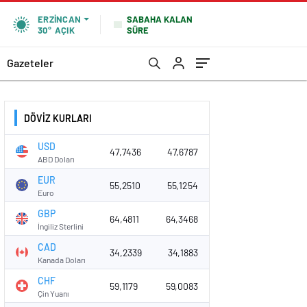
SABAHA KALAN
ERZINCAN
SÜRE
30°
AÇIK
Gazeteler
DÖVİZ KURLARI
USD
47,7436
47,6787
ABD Doları
EUR
55,2510
55,1254
Euro
GBP
64,4811
64,3468
İngiliz Sterlini
CAD
34,2339
34,1883
Kanada Doları
CHF
59,1179
59,0083
Çin Yuanı