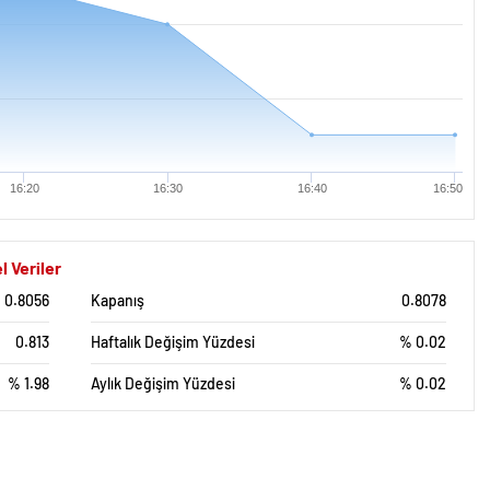
16:20
16:30
16:40
16:50
l Veriler
0.8056
Kapanış
0.8078
0.813
Haftalık Değişim Yüzdesi
% 0.02
% 1.98
Aylık Değişim Yüzdesi
% 0.02