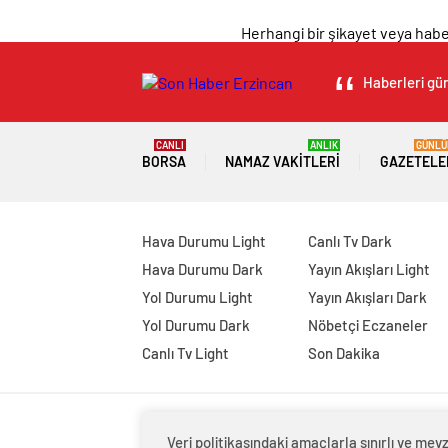
Herhangi bir şikayet veya haber
Haberleri gün
CANLI
ANLIK
GÜNLÜ
BORSA
NAMAZ VAKITLERI
GAZETELE
Hava Durumu Light
Canlı Tv Dark
Hava Durumu Dark
Yayın Akışları Light
Yol Durumu Light
Yayın Akışları Dark
Yol Durumu Dark
Nöbetçi Eczaneler
Canlı Tv Light
Son Dakika
Veri politikasındaki amaçlarla sınırlı ve m