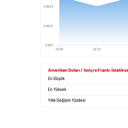
0.8074
0.8072
0.807
16:00
16:10
Amerikan Doları / İsviçre Frankı İstatikse
En Düşük
En Yüksek
Yıllık Değişim Yüzdesi