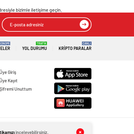
resiyle bizimle iletişime geçin.
KONOMİ
TRAFİK
CANLI
TELER
YOL DURUMU
KRIPTO PARALAR
Üye Giriş
Üye Kayıt
Şifremi Unuttum
itikamızı
inceleyebilirsiniz.