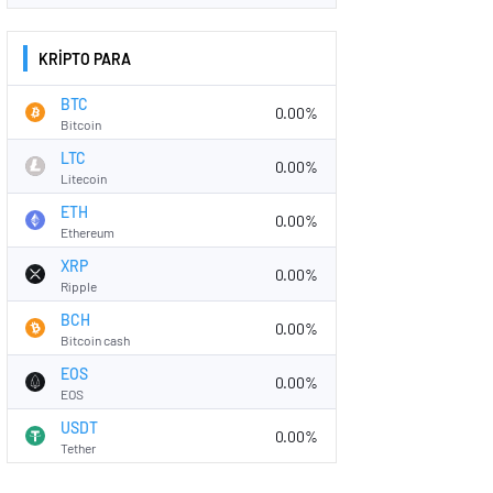
KRİPTO PARA
BTC
0.00%
Bitcoin
LTC
0.00%
Litecoin
ETH
0.00%
Ethereum
XRP
0.00%
Ripple
BCH
0.00%
Bitcoin cash
EOS
0.00%
EOS
USDT
0.00%
Tether