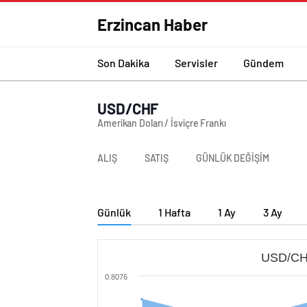
Erzincan Haber
Son Dakika
Servisler
Gündem
USD/CHF
Amerikan Doları / İsviçre Frankı
ALIŞ
SATIŞ
GÜNLÜK DEĞİŞİM
Günlük
1 Hafta
1 Ay
3 Ay
USD/CHF
0.8076