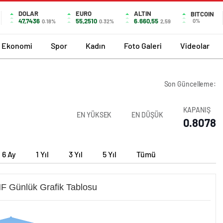
DOLAR
EURO
ALTIN
BITCOIN
47,7436
55,2510
6.660,55
0%
0.18%
0.32%
2,59
Ekonomi
Spor
Kadın
Foto Galeri
Videolar
Son Güncelleme:
KAPANIŞ
EN YÜKSEK
EN DÜŞÜK
0.8078
6 Ay
1 Yıl
3 Yıl
5 Yıl
Tümü
 Günlük Grafik Tablosu