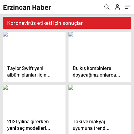
Erzincan Haber
Koronavirüs etiketi için sonuçlar
Taylor Swift yeni
Bu kış kombinlere
albüm planları için
doyacağınız onlarca
düğmeye bastığını
model ve onlarca
sosyal medyadan
detay.
duyurdu!
2021 yılına girerken
Takı ve makyaj
yeni saç modelleri
uyumuna trend