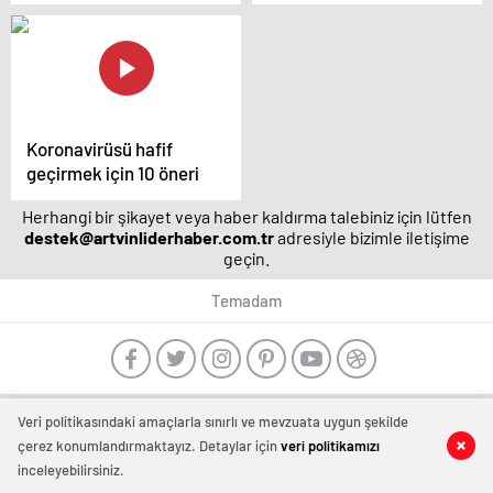
kendini göstermeye
örnekleri sizler için
başladı.
derledik.
Koronavirüsü hafif
geçirmek için 10 öneri
Herhangi bir şikayet veya haber kaldırma talebiniz için lütfen
destek@artvinliderhaber.com.tr
adresiyle bizimle iletişime
geçin.
Temadam
manavgat
Veri politikasındaki amaçlarla sınırlı ve mevzuata uygun şekilde
escort
-
çerez konumlandırmaktayız. Detaylar için
veri politikamızı
film
inceleyebilirsiniz.
izle