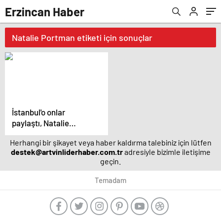
Erzincan Haber
Natalie Portman etiketi için sonuçlar
İstanbul'o onlar
paylaştı, Natalie
Portman paylaşmadı –
Herhangi bir şikayet veya haber kaldırma talebiniz için lütfen
Magazin haberleri
destek@artvinliderhaber.com.tr
adresiyle bizimle iletişime
geçin.
Temadam