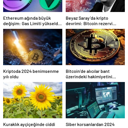
Ethereum ağında büyük
Beyaz Saray’da kripto
değişim: Gas Limiti yükseldi,
devrimi: Bitcoin rezervi
işlem ücretleri düşebilir mi?
gerçek olabilir mi?
Kriptoda 2024 benimsenme
Bitcoin’de alıcılar bant
yılı oldu
üzerindeki hakimiyetini
kaybetti
Kuraklık ayçiçeğinde ciddi
Siber korsanlardan 2024