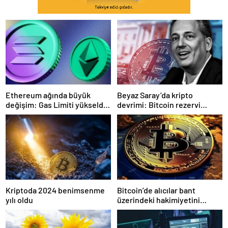
Ethereum ağında büyük
Beyaz Saray’da kripto
değişim: Gas Limiti yükseldi,
devrimi: Bitcoin rezervi
işlem ücretleri düşebilir mi?
gerçek olabilir mi?
Kriptoda 2024 benimsenme
Bitcoin’de alıcılar bant
yılı oldu
üzerindeki hakimiyetini
kaybetti