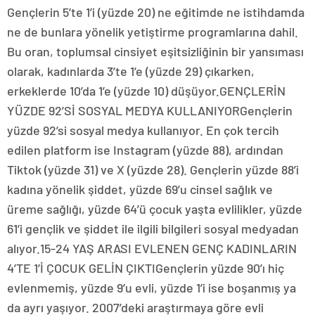
Gençlerin 5’te 1’i (yüzde 20) ne eğitimde ne istihdamda
ne de bunlara yönelik yetiştirme programlarına dahil.
Bu oran, toplumsal cinsiyet eşitsizliğinin bir yansıması
olarak, kadınlarda 3’te 1’e (yüzde 29) çıkarken,
erkeklerde 10’da 1’e (yüzde 10) düşüyor.GENÇLERİN
YÜZDE 92’Sİ SOSYAL MEDYA KULLANIYORGençlerin
yüzde 92’si sosyal medya kullanıyor. En çok tercih
edilen platform ise Instagram (yüzde 88), ardından
Tiktok (yüzde 31) ve X (yüzde 28). Gençlerin yüzde 88’i
kadına yönelik şiddet, yüzde 69’u cinsel sağlık ve
üreme sağlığı, yüzde 64’ü çocuk yaşta evlilikler, yüzde
61’i gençlik ve şiddet ile ilgili bilgileri sosyal medyadan
alıyor.15-24 YAŞ ARASI EVLENEN GENÇ KADINLARIN
4’TE 1’İ ÇOCUK GELİN ÇIKTIGençlerin yüzde 90’ı hiç
evlenmemiş, yüzde 9’u evli, yüzde 1’i ise boşanmış ya
da ayrı yaşıyor. 2007’deki araştırmaya göre evli