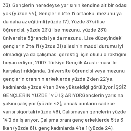
33). Gençlerin neredeyse yarısının kendine ait bir odası
yok (yüzde 44). Gençlerin 5’te 1’i ortaokul mezunu ya
da daha az eğitimli (yüzde 17). Yüzde 37’si lise
öğrencisi, yüzde 23’ü lise mezunu, yüzde 23’ü
üniversite öğrencisi ya da mezunu. Lise düzeyindeki
gençlerin 3’te 1’i (yüzde 31) ailesinin maddi durumu iyi
olmadığı ya da çalışması gerektiği için okulu bıraktığını
beyan ediyor. 2007 Türkiye Gençlik Araştırması ile
karşılaştırıldığında, üniversite öğrencisi veya mezunu
gençlerin oranının erkeklerde yüzde 2’den 22’ye,
kadınlarda yüzde 4’ten 24’e yükseldiği görülüyor.İŞSİZ
GENÇLERİN YÜZDE 14’Ü İŞ ARIYORGençlerin yarısına
yakını çalışıyor (yüzde 42), ancak bunların sadece
yarısı sigortalı (yüzde 46). Çalışmayan gençlerin yüzde
14’ü de iş arıyor. Çalışma oranı genç erkeklerde 5’te 3
iken (yüzde 61), genç kadınlarda 4’te 1 (yüzde 24).