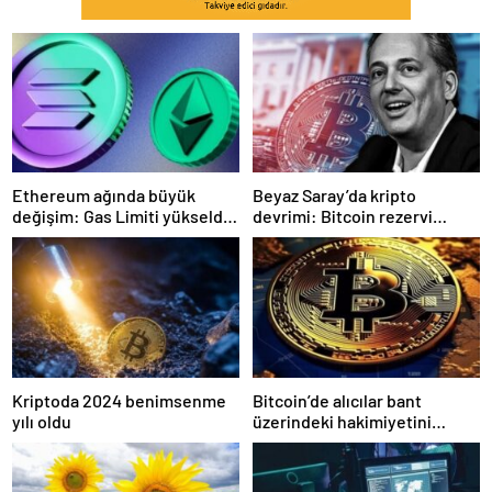
Ethereum ağında büyük
Beyaz Saray’da kripto
değişim: Gas Limiti yükseldi,
devrimi: Bitcoin rezervi
işlem ücretleri düşebilir mi?
gerçek olabilir mi?
Kriptoda 2024 benimsenme
Bitcoin’de alıcılar bant
yılı oldu
üzerindeki hakimiyetini
kaybetti