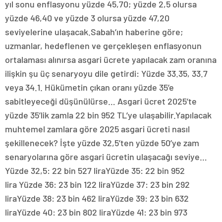
yıl sonu enflasyonu yüzde 45,70; yüzde 2,5 olursa
yüzde 46,40 ve yüzde 3 olursa yüzde 47,20
seviyelerine ulaşacak.Sabah’ın haberine göre;
uzmanlar, hedeflenen ve gerçekleşen enflasyonun
ortalaması alınırsa asgari ücrete yapılacak zam oranına
ilişkin şu üç senaryoyu dile getirdi: Yüzde 33.35, 33.7
veya 34.1. Hükümetin çıkan oranı yüzde 35’e
sabitleyeceği düşünülürse… Asgari ücret 2025’te
yüzde 35’lik zamla 22 bin 952 TL’ye ulaşabilir.Yapılacak
muhtemel zamlara göre 2025 asgari ücreti nasıl
şekillenecek? İşte yüzde 32,5’ten yüzde 50’ye zam
senaryolarına göre asgari ücretin ulaşacağı seviye…
Yüzde 32,5: 22 bin 527 liraYüzde 35: 22 bin 952
lira Yüzde 36: 23 bin 122 liraYüzde 37: 23 bin 292
liraYüzde 38: 23 bin 462 liraYüzde 39: 23 bin 632
liraYüzde 40: 23 bin 802 liraYüzde 41: 23 bin 973