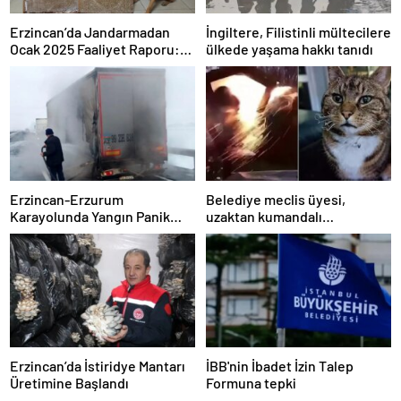
Erzincan’da Jandarmadan
İngiltere, Filistinli mültecilere
Ocak 2025 Faaliyet Raporu:
ülkede yaşama hakkı tanıdı
127 Olay Aydınlatıldı
Erzincan-Erzurum
Belediye meclis üyesi,
Karayolunda Yangın Panik
uzaktan kumandalı
Yaratı
patlayıcıyla kediyi havaya
uçurmaya çalıştı
Erzincan’da İstiridye Mantarı
İBB'nin İbadet İzin Talep
Üretimine Başlandı
Formuna tepki