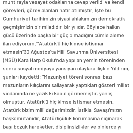
muhtırayla vesayet odaklarına cevap verildi ve kendi
görevleri, görev alanları hatırlatılmıştır. İşte bu
Cumhuriyet tarihimizin siyasi ahlakımızın demokratik
geçmişimizin bir miladıdır, bir yılıdır. Böylece halkın
gücü üzerinde başka bir güç olmadığını cümle aleme
ilan ediyorum.””Atatürk’ü hiç kimse istismar
etmesin”30 Ağustos’ta Milli Savunma Üniversitesi
(MSÜ) Kara Harp Okulu’nda yapılan yemin töreninden
sonra sosyal medyaya yansıyan olaylara ilişkin Yıldırım,
şunları kaydetti: “Mezuniyet töreni sonrası bazı
mezunların kılıçlarını sallayarak yaptıkları gösteri millet
vicdanında ne yazık ki kabul görmemiştir, yanlış
olmuştur. Atatürk’ü hiç kimse istismar etmesin.
Atatürk bizim milli değerimizdir. İstiklal Savaşı’mızın
başkomutanıdır. Atatürkçülük korumasına sığınarak
başı bozuk hareketler, disiplinsizlikler ve binlerce yıl