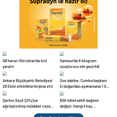
AB kararı Gürcistan'da kriz
Samsun'da 6 kilogram
yarattı
uyuşturucu ele geçirildi
Ankara Büyükşehir Belediyesi
Son dakika: Cumhurbaşkanı
29 Ekim etkinliklerini iptal etti
Erdoğan'dan açıklamalar | Son
dakika haberleri
Şarkıcı Seçil Çiftçi'ye
600 milletvekili dağılımı
ağırlaştırılmış müebbet cezası
değişti: Hangi il kaç
çıktı | Son dakika haberleri
milletvekili çıkaracak? | Son