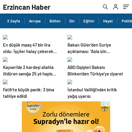
Erzincan Haber
3.Sayfa
Avrupa
Bülten
Din
Eğitim
Hayat
Politi
En düşük maaş 47 bin lira
Bakan Güler'den Suriye
oldu: İşçiler halay çekerek
açıklaması: "Asla izin
kutladı
vermeyeceğiz"
Kayseri'de 2 kardeşi silahla
ABD Dışişleri Bakanı
öldüren sanığa 25 yıl hapis
Blinken'den Türkiye'ye ziyaret
cezası verildi
Fatih'te büyük panik: 3 bina
İstanbul Valiliği'nden kritik
tahliye edildi
yağış uyarısı