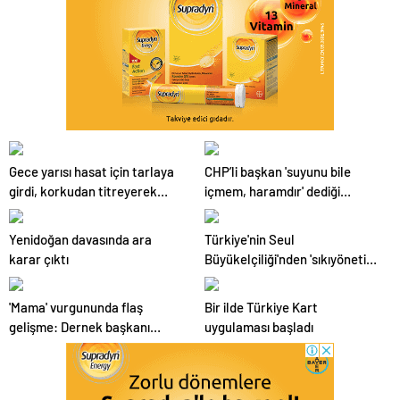
Gece yarısı hasat için tarlaya
CHP’li başkan 'suyunu bile
girdi, korkudan titreyerek
içmem, haramdır' dediği
çıktı
AKP’ye geçti
Yenidoğan davasında ara
Türkiye'nin Seul
karar çıktı
Büyükelçiliği'nden 'sıkıyönetim'
açıklaması
'Mama' vurgununda flaş
Bir ilde Türkiye Kart
gelişme: Dernek başkanı
uygulaması başladı
Buket Özgünlü tutuklandı