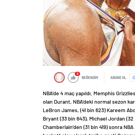
0
BEĞENDİM
ABONE OL
NBA’de 4 maç yapıldı. Memphis Grizzlies
olan Durant, NBA’deki normal sezon kar
LeBron James, (41 bin 623) Kareem Abdu
Bryant (33 bin 643), Michael Jordan (32 b
Chamberlain’den (31 bin 419) sonra NBA 