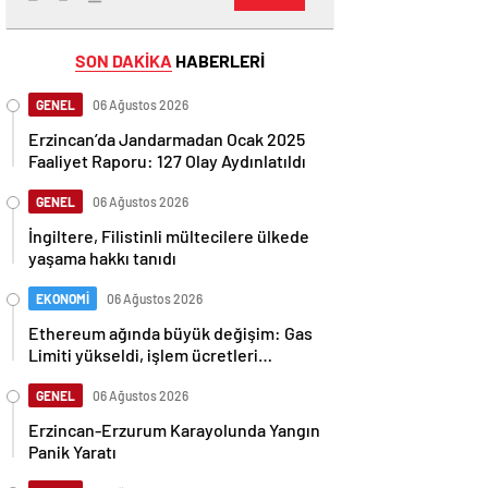
SON DAKİKA
HABERLERİ
GENEL
06 Ağustos 2026
Erzincan’da Jandarmadan Ocak 2025
Faaliyet Raporu: 127 Olay Aydınlatıldı
GENEL
06 Ağustos 2026
İngiltere, Filistinli mültecilere ülkede
yaşama hakkı tanıdı
EKONOMİ
06 Ağustos 2026
Ethereum ağında büyük değişim: Gas
Limiti yükseldi, işlem ücretleri
düşebilir mi?
GENEL
06 Ağustos 2026
Erzincan-Erzurum Karayolunda Yangın
Panik Yaratı