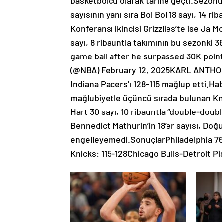
basketbolcu olarak tarihe geçti.Sezonun
sayısının yanı sıra Bol Bol 18 sayı, 14 ri
Konferansı ikincisi Grizzlies’te ise Ja 
sayı, 8 ribauntla takımının bu sezonki 
game ball after he surpassed 30K poi
(@NBA) February 12, 2025KARL ANTHO
Indiana Pacers’ı 128-115 mağlup etti.Ha
mağlubiyetle üçüncü sırada bulunan Kn
Hart 30 sayı, 10 ribauntla “double-doub
Bennedict Mathurin’in 18’er sayısı, Doğ
engelleyemedi.SonuçlarPhiladelphia 7
Knicks: 115-128Chicago Bulls-Detroit P