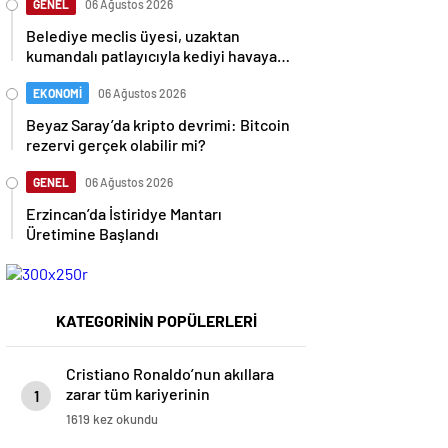
GENEL
06 Ağustos 2026
Belediye meclis üyesi, uzaktan
kumandalı patlayıcıyla kediyi havaya
uçurmaya çalıştı
EKONOMİ
06 Ağustos 2026
Beyaz Saray’da kripto devrimi: Bitcoin
rezervi gerçek olabilir mi?
GENEL
06 Ağustos 2026
Erzincan’da İstiridye Mantarı
Üretimine Başlandı
KATEGORİNİN POPÜLERLERİ
Cristiano Ronaldo’nun akıllara
zarar tüm kariyerinin
1
istatistiğini çıkardık !
1619 kez okundu