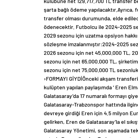
kulübüne net 129.717.700 TL transfer be
şarta bağlı ödeme yapılacaktır.Ayrıca, 
transfer olması durumunda, elde edilec
ödenecektir. Futbolcu ile 2024-2025 
2029 sezonu için uzatma opsiyon hakkı 
sözleşme imzalanmıştır:2024-2025 sez
2026 sezonu için net 45.000.000 TL, 2
sezonu için net 65.000.000 TL, şirketi
sezonu için net 75.000.000 TL sezonluk
›FORMAYI GİYDİÖnceki akşam transferi aç
kulüpten yapılan paylaşımda ‘ Eren Elmalı
Galatasaray’da 17 numaralı formayı gi
Galatasaray-Trabzonspor hattında ilginç
devreye girdiği Eren için 4.5 milyon Eu
gelirken, Eren de Galatasaray’la el sıkış
Galatasaray Yönetimi, son aşamada tekli