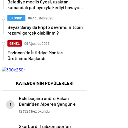
Belediye meclis üyesi, uzaktan
kumandalı patlayıcıyla kediyi havaya
uçurmaya çalıştı
EKONOMİ
06 Ağustos 2026
Beyaz Saray’da kripto devrimi: Bitcoin
rezervi gerçek olabilir mi?
GENEL
06 Ağustos 2026
Erzincan’da İstiridye Mantarı
Üretimine Başlandı
KATEGORİNİN POPÜLERLERİ
Eski başantrenörü Hakan
Demir’den Alperen Şengün’e
1
övgü
123923 kez okundu
Skorbord, Trabzonspor’un