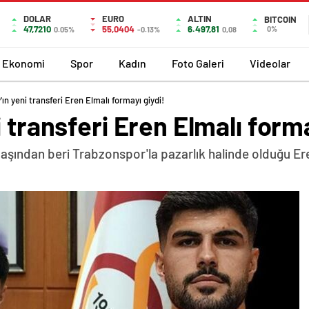
DOLAR
EURO
ALTIN
BITCOIN
47,7210
55,0404
6.497,81
0%
0.05%
-0.13%
0,08
Ekonomi
Spor
Kadın
Foto Galeri
Videolar
ın yeni transferi Eren Elmalı formayı giydi!
 transferi Eren Elmalı forma
aşından beri Trabzonspor'la pazarlık halinde olduğu Ere