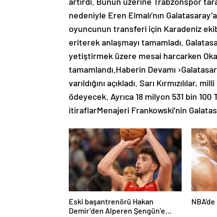
artırdı. Bunun üzerine Trabzonspor tar
nedeniyle Eren Elmalı’nın Galatasaray’
oyuncunun transferi için Karadeniz ekibi
eriterek anlaşmayı tamamladı. Galatasar
yetiştirmek üzere mesai harcarken Oka
tamamlandı.Haberin Devamı ›Galatasaray
varıldığını açıkladı. Sarı Kırmızılılar, mi
ödeyecek. Ayrıca 18 milyon 531 bin 100
itiraflarMenajeri Frankowski'nin Galatas
Eski başantrenörü Hakan
NBA'de 
Demir’den Alperen Şengün’e