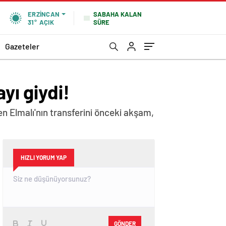
SABAHA KALAN
ERZINCAN
SÜRE
31°
AÇIK
Gazeteler
yı giydi!
n Elmalı'nın transferini önceki akşam,
HIZLI YORUM YAP
GÖNDER