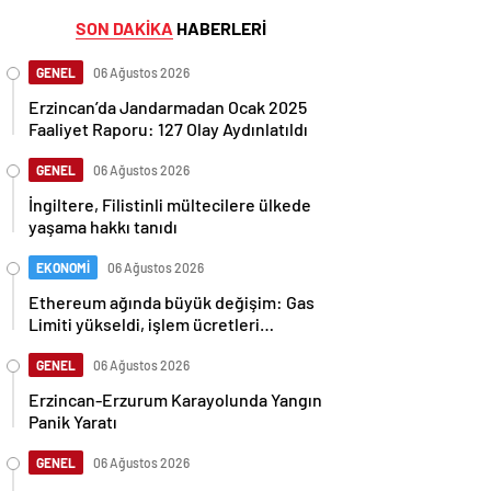
SON DAKİKA
HABERLERİ
GENEL
06 Ağustos 2026
Erzincan’da Jandarmadan Ocak 2025
Faaliyet Raporu: 127 Olay Aydınlatıldı
GENEL
06 Ağustos 2026
İngiltere, Filistinli mültecilere ülkede
yaşama hakkı tanıdı
EKONOMİ
06 Ağustos 2026
Ethereum ağında büyük değişim: Gas
Limiti yükseldi, işlem ücretleri
düşebilir mi?
GENEL
06 Ağustos 2026
Erzincan-Erzurum Karayolunda Yangın
Panik Yaratı
GENEL
06 Ağustos 2026