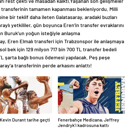
afı rest çekti ve masadan kalktı.Yaşanan son gelişmeler
a transferinin tamamen kapanması bekleniyordu. Milli
ne bir teklif daha ileten Galatasaray, aradaki buzları
aylı yetkililer, gün boyunca Eren’in transfer evraklarını
n Buruk’un yoğun isteğiyle anlaşma
, Eren Elmalı transferi için Trabzonspor ile anlaşmaya
lli sol bek için 129 milyon 717 bin 700 TL transfer bedeli
 TL şarta bağlı bonus ödemesi yapılacak. Peş peşe
aray'a transferinin perde arkasını anlattı!
Kevin Durant tarihe geçti
Fenerbahçe Medicana, Jeffrey
Jendryk’i kadrosuna kattı