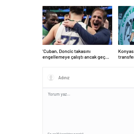
övgü
‘Cuban, Doncic takasını
Konyasp
engellemeye çalıştı ancak geç
transfer
kaldı’ iddiası! NBA Haberleri