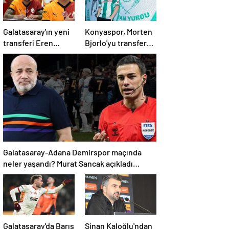
Galatasaray'ın yeni
Konyaspor, Morten
transferi Eren
Bjorlo'yu transfer
Elmalı formayı
etti
giydi!
Galatasaray-Adana Demirspor maçında
neler yaşandı? Murat Sancak açıkladı
'Ensesindeyim, vay onun haline'
Galatasaray'da Barış
Sinan Kaloğlu'ndan