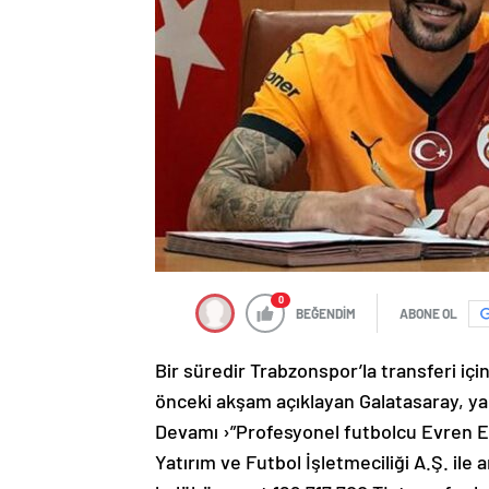
0
BEĞENDİM
ABONE OL
Bir süredir Trabzonspor’la transferi iç
önceki akşam açıklayan Galatasaray, yap
Devamı ›”Profesyonel futbolcu Evren E
Yatırım ve Futbol İşletmeciliği A.Ş. ile