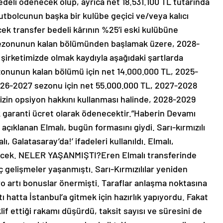
deli ödenecek olup, ayrıca net 18.531.100 TL tutarında
futbolcunun başka bir kulübe geçici ve/veya kalıcı
ek transfer bedeli kârının %25’i eski kulübüne
sezonunun kalan bölümünden başlamak üzere, 2028-
şirketimizde olmak kaydıyla aşağıdaki şartlarda
onunun kalan bölümü için net 14.000.000 TL, 2025-
026-2027 sezonu için net 55.000.000 TL, 2027-2028
mizin opsiyon hakkını kullanması halinde, 2028-2029
 garanti ücret olarak ödenecektir.”Haberin Devamı
ıklanan Elmalı, bugün formasını giydi. Sarı-kırmızılı
, Galatasaray’da!’ ifadeleri kullanıldı. Elmalı,
yecek. NELER YAŞANMIŞTI?Eren Elmalı transferinde
 gelişmeler yaşanmıştı. Sarı-Kırmızılılar yeniden
ro artı bonuslar önermişti. Taraflar anlaşma noktasına
tı hatta İstanbul’a gitmek için hazırlık yapıyordu. Fakat
f ettiği rakamı düşürdü, taksit sayısı ve süresini de