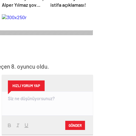
Alper Yılmaz şov
istifa açıklaması!
devam ediyor
geçen 8. oyuncu oldu.
HIZLI YORUM YAP
GÖNDER