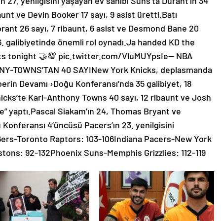
 27. yenilgisini yaşayan ev sahibi Suns’ta Durant’in 34
baunt ve Devin Booker 17 sayı, 9 asist üretti.Batı
Morant 26 sayı, 7 ribaunt, 6 asist ve Desmond Bane 20
36. galibiyetinde önemli rol oynadı.Ja handed KD the
nts tonight 🤝💯 pic.twitter.com/VluMUYpsIe— NBA
NY-TOWNS’TAN 40 SAYINew York Knicks, deplasmanda
berin Devamı ›Doğu Konferansı’nda 35 galibiyet, 18
icks’te Karl-Anthony Towns 40 sayı, 12 ribaunt ve Josh
le” yaptı.Pascal Siakam’ın 24, Thomas Bryant ve
u Konferansı 4’üncüsü Pacers’ın 23. yenilgisini
6ers-Toronto Raptors: 103-106Indiana Pacers-New York
istons: 92-132Phoenix Suns-Memphis Grizzlies: 112-119