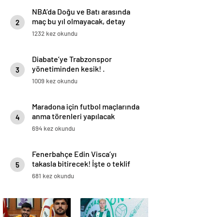
NBA’da Doğu ve Batı arasında
maç bu yıl olmayacak, detay
2
haberimizde.
1232 kez okundu
Diabate’ye Trabzonspor
yönetiminden kesik! .
3
1009 kez okundu
Maradona için futbol maçlarında
anma törenleri yapılacak
4
694 kez okundu
Fenerbahçe Edin Visca’yı
takasla bitirecek! İşte o teklif
5
681 kez okundu