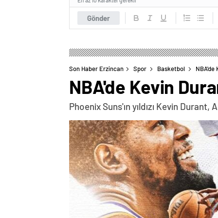
En az 10 karakter gerekli
Gönder
Son Haber Erzincan
Spor
Basketbol
NBA'de K
NBA'de Kevin Duran
Phoenix Suns'ın yıldızı Kevin Durant, 