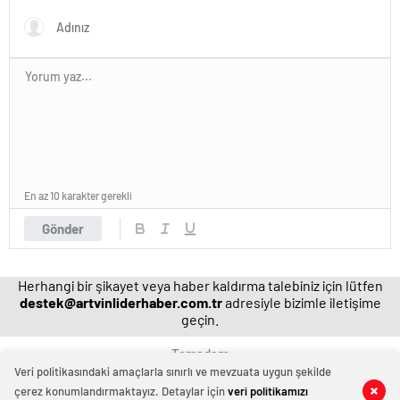
Haberleri
geliştirildi | Sağlık Haberleri
En az 10 karakter gerekli
Gönder
Herhangi bir şikayet veya haber kaldırma talebiniz için lütfen
destek@artvinliderhaber.com.tr
adresiyle bizimle iletişime
geçin.
Temadam
Veri politikasındaki amaçlarla sınırlı ve mevzuata uygun şekilde
çerez konumlandırmaktayız. Detaylar için
veri politikamızı
0
0