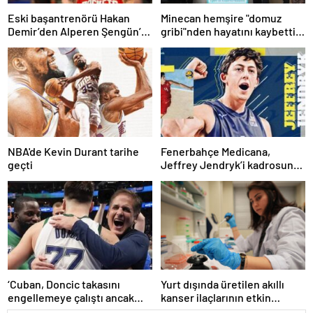
Eski başantrenörü Hakan
Minecan hemşire "domuz
Demir’den Alperen Şengün’e
gribi"nden hayatını kaybetti –
övgü
Haberler | Sağlık Haberleri
NBA'de Kevin Durant tarihe
Fenerbahçe Medicana,
geçti
Jeffrey Jendryk’i kadrosuna
kattı
‘Cuban, Doncic takasını
Yurt dışında üretilen akıllı
engellemeye çalıştı ancak
kanser ilaçlarının etkin
geç kaldı’ iddiası! NBA
maddesi yerli imkanlarla