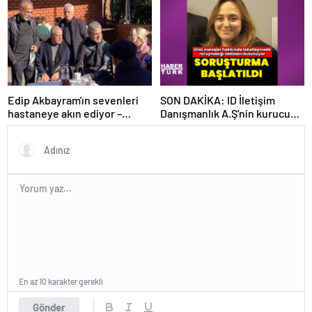
Edip Akbayram'ın sevenleri
SON DAKİKA: ID İletişim
hastaneye akın ediyor –
Danışmanlık A.Ş'nin kurucusu
Magazin habetrleri
ve ortağı olan Ayşe Barım
hakkında resen soruşturma
başlatıldı
En az 10 karakter gerekli
Gönder