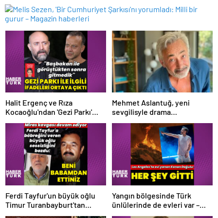
Halit Ergenç ve Rıza
Mehmet Aslantuğ, yeni
Kocaoğlu'ndan 'Gezi Parkı'
sevgilisyle drama
ifadesi – Magazin haberleri
çalışmalarında tanıştı –
Magazin haberleri
Ferdi Tayfur'un büyük oğlu
Yangın bölgesinde Türk
Timur Turanbayburt'tan
ünlülerinde de evleri var –
açıklama Magazin haberleri
Magazin haberleri