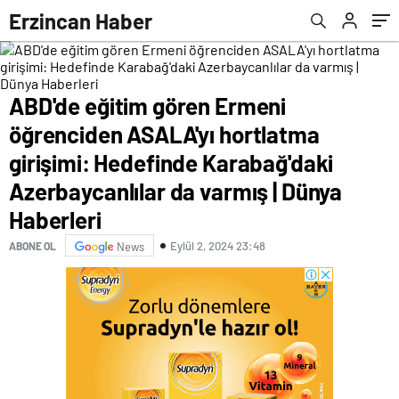
Karabağ'daki Azerbaycanlılar da varmış |
parlamentoda ittifak kurdu | Dünya Haberleri
Erzincan Haber
Dünya Haberleri
ABD'de eğitim gören Ermeni
öğrenciden ASALA'yı hortlatma
girişimi: Hedefinde Karabağ'daki
Azerbaycanlılar da varmış | Dünya
Haberleri
Eylül 2, 2024 23:48
ABONE OL
News