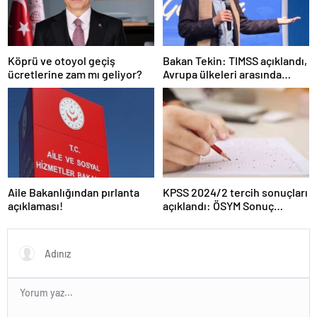
Köprü ve otoyol geçiş
Bakan Tekin: TIMSS açıklandı,
ücretlerine zam mı geliyor?
Avrupa ülkeleri arasında
birinciyiz
Aile Bakanlığından pırlanta
KPSS 2024/2 tercih sonuçları
açıklaması!
açıklandı: ÖSYM Sonuç
Sorgulama Ekranı aktif…