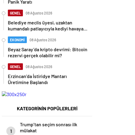
Panik Yaratı
GENEL
08 Ağustos 2026
Belediye meclis üyesi, uzaktan
kumandalı patlayıcıyla kediyi havaya
uçurmaya çalıştı
EKONOMİ
08 Ağustos 2026
Beyaz Saray’da kripto devrimi: Bitcoin
rezervi gerçek olabilir mi?
GENEL
08 Ağustos 2026
Erzincan’da İstiridye Mantarı
Üretimine Başlandı
KATEGORİNİN POPÜLERLERİ
Trump’tan seçim sonrası ilk
mülakat
1