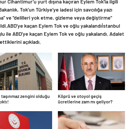
r Cihantimur’u yurt dışına kaçıran Eylem Tok’la ilgili
akanlık, Tok’un Türkiye’ye iadesi için savcılığa yazı
" ve "delilleri yok etme, gizleme veya değiştirme"
irtildi.ABD’ye kaçan Eylem Tok ve oğlu yakalandıİstanbul
lu ile ABD’ye kaçan Eylem Tok ve oğlu yakalandı. Adalet
ttiklerini açıkladı.
 taşınmaz zengini olduğu
Köprü ve otoyol geçiş
ıktı!
ücretlerine zam mı geliyor?