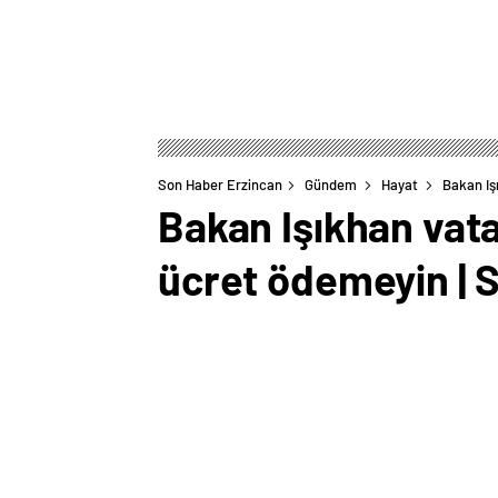
Son Haber Erzincan
Gündem
Hayat
Bakan Iş
Bakan Işıkhan vata
ücret ödemeyin | S
0
BEĞENDİM
ABONE OL
Çalışma ve Sosyal Güvenlik Bakanı Veda
vatandaşlardan belirlenen oranı aşan mi