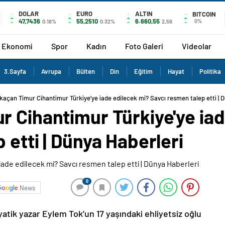
DOLAR
EURO
ALTIN
BITCOIN
47,7436
55,2510
6.660,55
0%
0.18%
0.32%
2,59
Ekonomi
Spor
Kadın
Foto Galeri
Videolar
3.Sayfa
Avrupa
Bülten
Din
Eğitim
Hayat
Politika
kaçan Timur Cihantimur Türkiye'ye iade edilecek mi? Savcı resmen talep etti | 
r Cihantimur Türkiye'ye iad
 etti | Dünya Haberleri
0
News
tik yazar Eylem Tok’un 17 yaşındaki ehliyetsiz oğlu