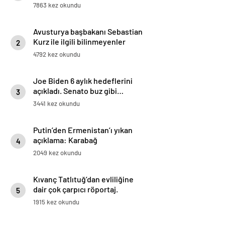
7863 kez okundu
Avusturya başbakanı Sebastian
Kurz ile ilgili bilinmeyenler
2
4792 kez okundu
Joe Biden 6 aylık hedeflerini
açıkladı. Senato buz gibi…
3
3441 kez okundu
Putin’den Ermenistan’ı yıkan
açıklama: Karabağ
4
Azerbaycan’ın ayrılmaz bir
2049 kez okundu
parçasıdır!
Kıvanç Tatlıtuğ’dan evliliğine
dair çok çarpıcı röportaj.
5
1915 kez okundu