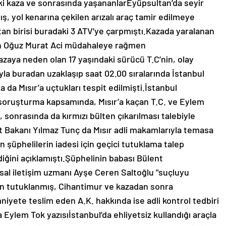
eki kaza ve sonrasında yaşananlarEyüpsultan’da seyir
ış, yol kenarına çekilen arızalı araç tamir edilmeye
açtan birisi buradaki 3 ATV’ye çarpmıştı.Kazada yaralanan
rdan Oğuz Murat Aci müdahaleye rağmen
zaya neden olan 17 yaşındaki sürücü T.C’nin, olay
la buradan uzaklaşıp saat 02.00 sıralarında İstanbul
da da Mısır’a uçtukları tespit edilmişti.İstanbul
soruşturma kapsamında, Mısır’a kaçan T.C. ve Eylem
 sonrasında da kırmızı bülten çıkarılması talebiyle
et Bakanı Yılmaz Tunç da Mısır adli makamlarıyla temasa
len şüphelilerin iadesi için geçici tutuklama talep
diğini açıklamıştı.Şüphelinin babası Bülent
sal iletişim uzmanı Ayşe Ceren Saltoğlu "suçluyu
ndan tutuklanmış, Cihantimur ve kazadan sonra
niyete teslim eden A.K. hakkında ise adli kontrol tedbiri
 Eylem Tok yazısıİstanbul’da ehliyetsiz kullandığı araçla