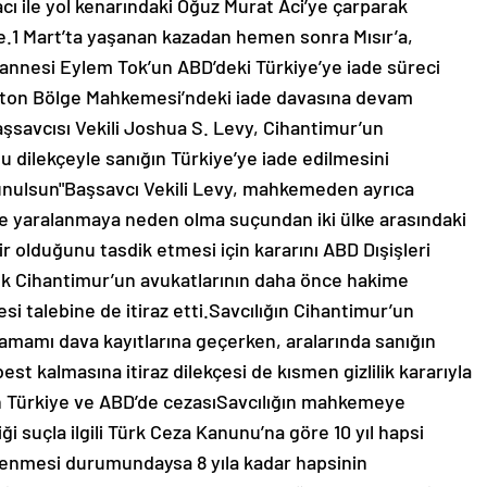
acı ile yol kenarındaki Oğuz Murat Aci’ye çarparak
.1 Mart’ta yaşanan kazadan hemen sonra Mısır’a,
annesi Eylem Tok’un ABD’deki Türkiye’ye iade süreci
ston Bölge Mahkemesi’ndeki iade davasına devam
şsavcısı Vekili Joshua S. Levy, Cihantimur’un
dilekçeyle sanığın Türkiye’ye iade edilmesini
sunulsun"Başsavcı Vekili Levy, mahkemeden ayrıca
e yaralanmaya neden olma suçundan iki ülke arasındaki
r olduğunu tasdik etmesi için kararını ABD Dışişleri
lık Cihantimur’un avukatlarının daha önce hakime
i talebine de itiraz etti.Savcılığın Cihantimur’un
 tamamı dava kayıtlarına geçerken, aralarında sanığın
t kalmasına itiraz dilekçesi de kısmen gizlilik kararıyla
un Türkiye ve ABD’de cezasıSavcılığın mahkemeye
 suçla ilgili Türk Ceza Kanunu’na göre 10 yıl hapsi
lenmesi durumundaysa 8 yıla kadar hapsinin