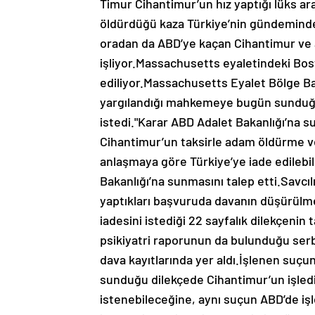
Timur Cihantimur’un hız yaptığı lüks ar
öldürdüğü kaza Türkiye’nin gündeminde
oradan da ABD’ye kaçan Cihantimur ve 
işliyor.Massachusetts eyaletindeki Bo
ediliyor.Massachusetts Eyalet Bölge Ba
yargılandığı mahkemeye bugün sunduğu 
istedi."Karar ABD Adalet Bakanlığı’na 
Cihantimur’un taksirle adam öldürme v
anlaşmaya göre Türkiye’ye iade edilebili
Bakanlığı’na sunmasını talep etti.Savcı
yaptıkları başvuruda davanın düşürülmes
iadesini istediği 22 sayfalık dilekçenin
psikiyatri raporunun da bulunduğu serbes
dava kayıtlarında yer aldı.İşlenen suç
sunduğu dilekçede Cihantimur’un işlediği
istenebileceğine, aynı suçun ABD’de iş