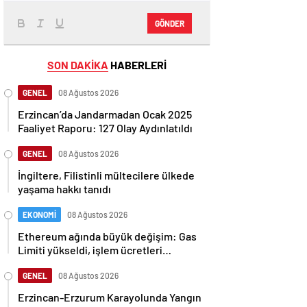
GÖNDER
SON DAKİKA
HABERLERİ
GENEL
08 Ağustos 2026
Erzincan’da Jandarmadan Ocak 2025
Faaliyet Raporu: 127 Olay Aydınlatıldı
GENEL
08 Ağustos 2026
İngiltere, Filistinli mültecilere ülkede
yaşama hakkı tanıdı
EKONOMİ
08 Ağustos 2026
Ethereum ağında büyük değişim: Gas
Limiti yükseldi, işlem ücretleri
düşebilir mi?
GENEL
08 Ağustos 2026
Erzincan-Erzurum Karayolunda Yangın