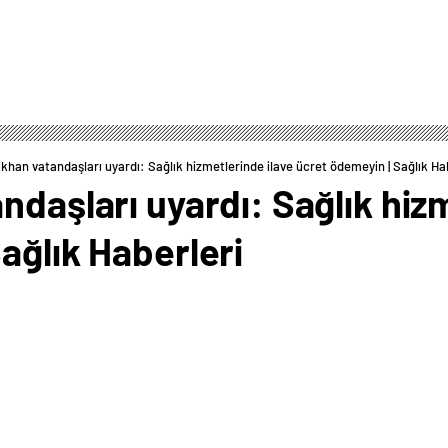
ıkhan vatandaşları uyardı: Sağlık hizmetlerinde ilave ücret ödemeyin | Sağlık Ha
ndaşları uyardı: Sağlık hiz
ağlık Haberleri
0
News
t Işıkhan, Genel Sağlık Sigortası (GSS) kapsamındaki
ktarda ilave ücret alanlara, bunun 5 katı ceza