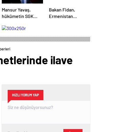
Mansur Yavaş,
Bakan Fidan,
hükümetin SGK
Ermenistan
oyununu açıkladı
Dışişleri Bakanı ile
görüştü
berleri
metlerinde ilave
HIZLI YORUM YAP