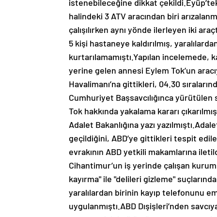
istenebileceğine dikkat çekildi.Eyüp’t
halindeki 3 ATV aracından biri arızalanm
çalışılırken aynı yönde ilerleyen iki ar
5 kişi hastaneye kaldırılmış, yaralıla
kurtarılamamıştı.Yapılan incelemede, ka
yerine gelen annesi Eylem Tok’un aracıy
Havalimanı’na gittikleri, 04.30 sıraların
Cumhuriyet Başsavcılığınca yürütülen 
Tok hakkında yakalama kararı çıkarılmış,
Adalet Bakanlığına yazı yazılmıştı.Adal
geçildiğini, ABD’ye gittikleri tespit edi
evrakının ABD yetkili makamlarına iletil
Cihantimur’un iş yerinde çalışan kurum
kayırma" ile "delileri gizleme" suçları
yaralılardan birinin kayıp telefonunu em
uygulanmıştı.ABD Dışişleri’nden savcıya