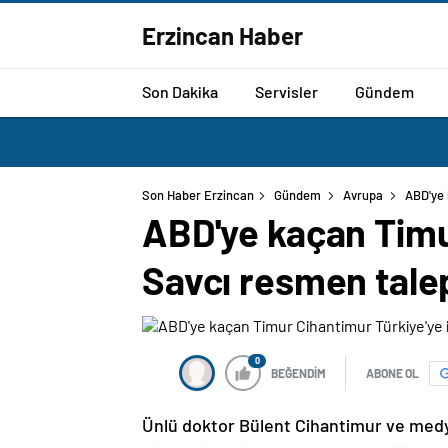
Erzincan Haber
Son Dakika
Servisler
Gündem
Son Haber Erzincan
Gündem
Avrupa
ABD'ye 
ABD'ye kaçan Timu
Savcı resmen talep
0
BEĞENDİM
ABONE OL
Ünlü doktor Bülent Cihantimur ve medya