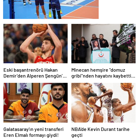
Eski başantrenörü Hakan
Minecan hemşire "domuz
Demir’den Alperen Şengün’e
gribi"nden hayatını kaybetti –
övgü
Haberler | Sağlık Haberleri
Galatasaray'ın yeni transferi
NBA'de Kevin Durant tarihe
Eren Elmalı formayı giydi!
geçti