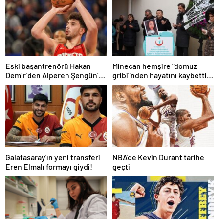
Eski başantrenörü Hakan
Minecan hemşire "domuz
Demir’den Alperen Şengün’e
gribi"nden hayatını kaybetti –
övgü
Haberler | Sağlık Haberleri
Galatasaray'ın yeni transferi
NBA'de Kevin Durant tarihe
Eren Elmalı formayı giydi!
geçti