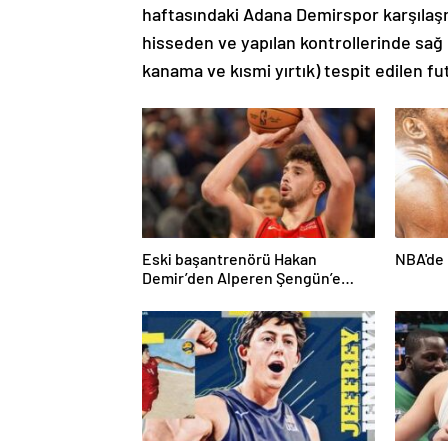
haftasındaki Adana Demirspor karşılaşma
hisseden ve yapılan kontrollerinde sağ
kanama ve kısmi yırtık) tespit edilen f
Eski başantrenörü Hakan
NBA'de 
Demir’den Alperen Şengün’e
övgü