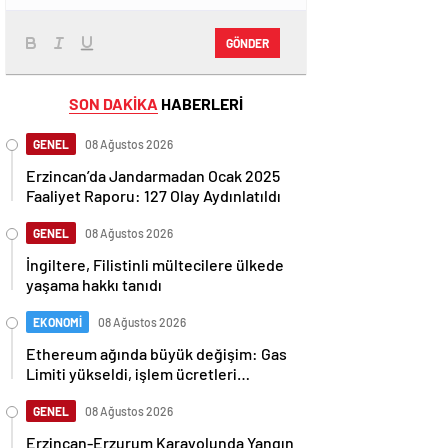
GÖNDER
SON DAKİKA
HABERLERİ
GENEL
08 Ağustos 2026
Erzincan’da Jandarmadan Ocak 2025
Faaliyet Raporu: 127 Olay Aydınlatıldı
GENEL
08 Ağustos 2026
İngiltere, Filistinli mültecilere ülkede
yaşama hakkı tanıdı
EKONOMİ
08 Ağustos 2026
Ethereum ağında büyük değişim: Gas
Limiti yükseldi, işlem ücretleri
düşebilir mi?
GENEL
08 Ağustos 2026
Erzincan-Erzurum Karayolunda Yangın