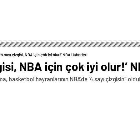
4 sayı çizgisi, NBA için çok iyi olur!’ NBA Haberleri
isi, NBA için çok iyi olur!’ 
, basketbol hayranlarının NBA'de '4 sayı çizgisini' oldu
0
News
basketbol hayranlarının NBA’de ‘4 sayı çizgisini’
 zamanda KuzManila 2024 Asya Turu için Filipinler’i
yapılan yeni ve büyük bir değişiklik olan 4 sayı çizgisi