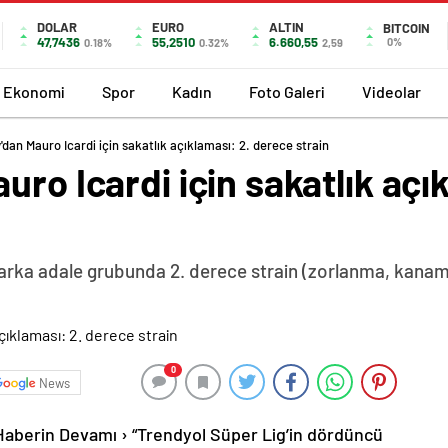
DOLAR
EURO
ALTIN
BITCOIN
47,7436
55,2510
6.660,55
0%
0.18%
0.32%
2,59
Ekonomi
Spor
Kadın
Foto Galeri
Videolar
dan Mauro Icardi için sakatlık açıklaması: 2. derece strain
uro Icardi için sakatlık açı
arka adale grubunda 2. derece strain (zorlanma, kanama v
0
News
 Haberin Devamı › “Trendyol Süper Lig’in dördüncü