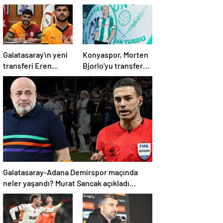
Galatasaray'ın yeni
Konyaspor, Morten
transferi Eren
Bjorlo'yu transfer
Elmalı formayı
etti
giydi!
Galatasaray-Adana Demirspor maçında
neler yaşandı? Murat Sancak açıkladı
'Ensesindeyim, vay onun haline'