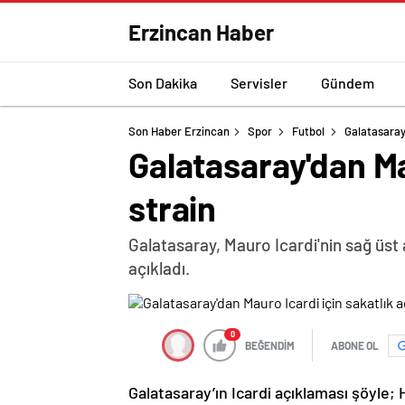
Erzincan Haber
Son Dakika
Servisler
Gündem
Son Haber Erzincan
Spor
Futbol
Galatasaray'
Galatasaray'dan Ma
strain
Galatasaray, Mauro Icardi'nin sağ üst 
açıkladı.
0
BEĞENDİM
ABONE OL
Galatasaray’ın Icardi açıklaması şöyle;