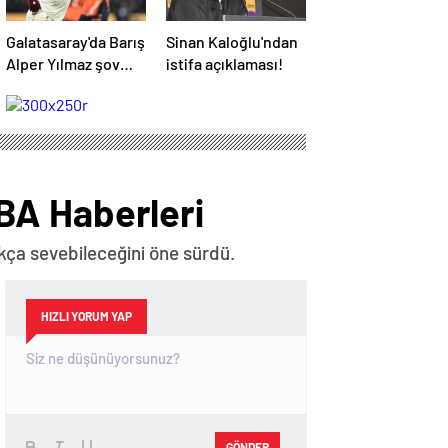
Galatasaray'da Barış
Sinan Kaloğlu'ndan
Alper Yılmaz şov
istifa açıklaması!
devam ediyor
NBA Haberleri
kça sevebileceğini öne sürdü.
HIZLI YORUM YAP
GÖNDER