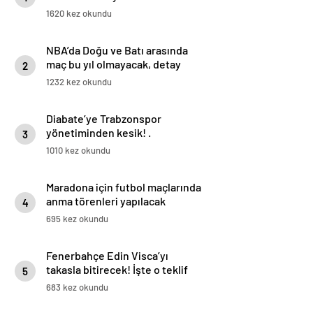
istatistiğini çıkardık !
1620 kez okundu
NBA’da Doğu ve Batı arasında
maç bu yıl olmayacak, detay
2
haberimizde.
1232 kez okundu
Diabate’ye Trabzonspor
yönetiminden kesik! .
3
1010 kez okundu
Maradona için futbol maçlarında
anma törenleri yapılacak
4
695 kez okundu
Fenerbahçe Edin Visca’yı
takasla bitirecek! İşte o teklif
5
683 kez okundu