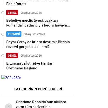
Panik Yaratı
GENEL
08 Ağustos 2026
Belediye meclis üyesi, uzaktan
kumandalı patlayıcıyla kediyi havaya
uçurmaya çalıştı
EKONOMİ
08 Ağustos 2026
Beyaz Saray’da kripto devrimi: Bitcoin
rezervi gerçek olabilir mi?
GENEL
08 Ağustos 2026
Erzincan’da İstiridye Mantarı
Üretimine Başlandı
KATEGORİNİN POPÜLERLERİ
Cristiano Ronaldo’nun akıllara
zarar tüm kariyerinin
1