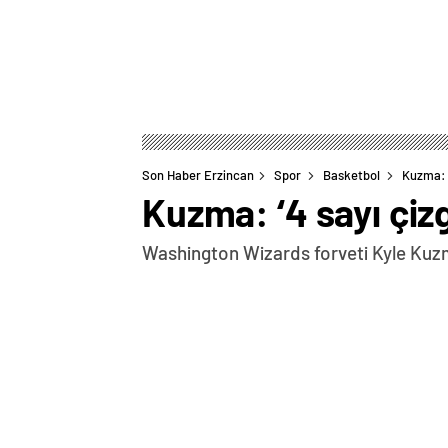
Son Haber Erzincan
Spor
Basketbol
Kuzma: ‘
Kuzma: ‘4 sayı çizg
Washington Wizards forveti Kyle Kuzma
0
BEĞENDİM
ABONE OL
Washington Wizards forveti Kyle Kuzma, 
oldukça sevebileceğini öne sürdü. Yakın
ziyaret eden Kuzma, ülkede basketbolda 