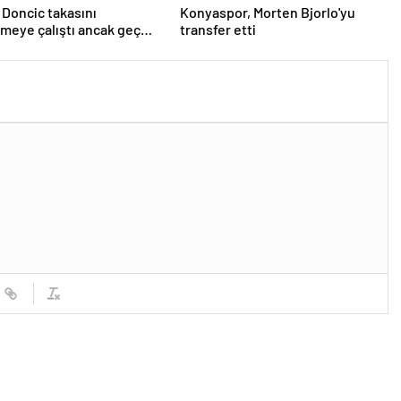
 Doncic takasını
Konyaspor, Morten Bjorlo'yu
meye çalıştı ancak geç
transfer etti
iddiası! NBA Haberleri