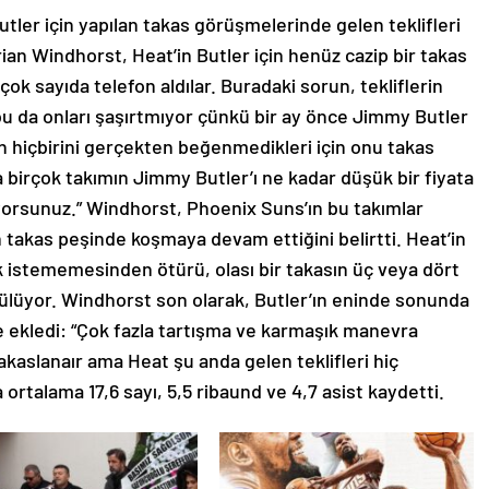
tler için yapılan takas görüşmelerinde gelen teklifleri
ian Windhorst, Heat’in Butler için henüz cazip bir takas
 çok sayıda telefon aldılar. Buradaki sorun, tekliflerin
u da onları şaşırtmıyor çünkü bir ay önce Jimmy Butler
erin hiçbirini gerçekten beğenmedikleri için onu takas
 birçok takımın Jimmy Butler’ı ne kadar düşük bir fiyata
rüyorsunuz.” Windhorst, Phoenix Suns’ın bu takımlar
n takas peşinde koşmaya devam ettiğini belirtti. Heat’in
 istememesinden ötürü, olası bir takasın üç veya dört
ülüyor. Windhorst son olarak, Butler’ın eninde sonunda
 ekledi: “Çok fazla tartışma ve karmaşık manevra
kaslanaır ama Heat şu anda gelen teklifleri hiç
rtalama 17,6 sayı, 5,5 ribaund ve 4,7 asist kaydetti.