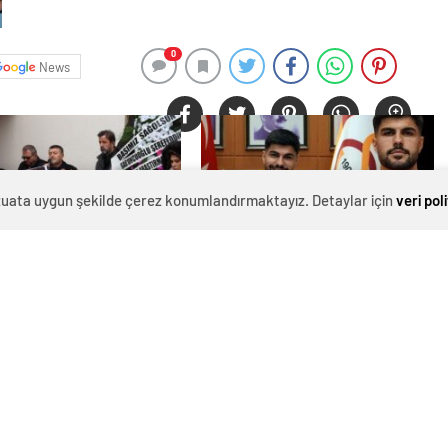
0
News
evzuata uygun şekilde çerez konumlandırmaktayız. Detaylar için
veri pol
n hemşire "domuz
Galatasaray'ın yeni transferi Eren
den hayatını kaybetti –
Elmalı formayı giydi!
r | Sağlık Haberleri