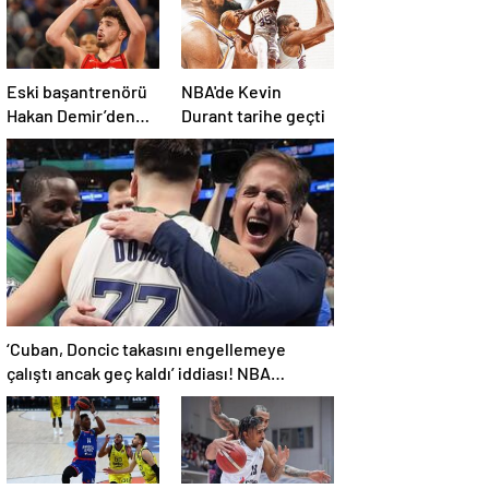
Eski başantrenörü
NBA'de Kevin
Hakan Demir’den
Durant tarihe geçti
Alperen Şengün’e
övgü
‘Cuban, Doncic takasını engellemeye
çalıştı ancak geç kaldı’ iddiası! NBA
Haberleri