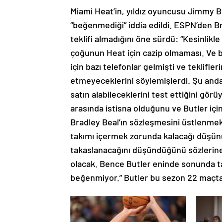
Miami Heat’in, yıldız oyuncusu Jimmy Bu
“beğenmediği” iddia edildi. ESPN’den Br
teklifi almadığını öne sürdü: “Kesinlikle
çoğunun Heat için cazip olmaması. Ve b
için bazı telefonlar gelmişti ve teklifl
etmeyeceklerini söylemişlerdi. Şu anda
satın alabileceklerini test ettiğini gö
arasında istisna olduğunu ve Butler içi
Bradley Beal’ın sözleşmesini üstlenmek
takımı içermek zorunda kalacağı düşün
takaslanacağını düşündüğünü sözlerine
olacak. Bence Butler eninde sonunda ta
beğenmiyor.” Butler bu sezon 22 maçta o