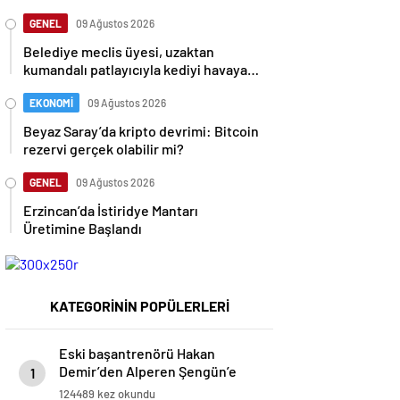
GENEL
09 Ağustos 2026
Belediye meclis üyesi, uzaktan
kumandalı patlayıcıyla kediyi havaya
uçurmaya çalıştı
EKONOMİ
09 Ağustos 2026
Beyaz Saray’da kripto devrimi: Bitcoin
rezervi gerçek olabilir mi?
GENEL
09 Ağustos 2026
Erzincan’da İstiridye Mantarı
Üretimine Başlandı
KATEGORİNİN POPÜLERLERİ
Eski başantrenörü Hakan
Demir’den Alperen Şengün’e
1
övgü
124489 kez okundu