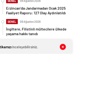
GENEL
09 Ağustos 2026
Erzincan’da Jandarmadan Ocak 2025
Faaliyet Raporu: 127 Olay Aydınlatıldı
GENEL
09 Ağustos 2026
İngiltere, Filistinli mültecilere ülkede
yaşama hakkı tanıdı
EKONOMİ
09 Ağustos 2026
itikamızı
inceleyebilirsiniz.
Ethereum ağında büyük değişim: Gas
Limiti yükseldi, işlem ücretleri
düşebilir mi?
GENEL
09 Ağustos 2026
Erzincan-Erzurum Karayolunda Yangın
Panik Yaratı
GENEL
09 Ağustos 2026
Belediye meclis üyesi, uzaktan
kumandalı patlayıcıyla kediyi havaya
uçurmaya çalıştı