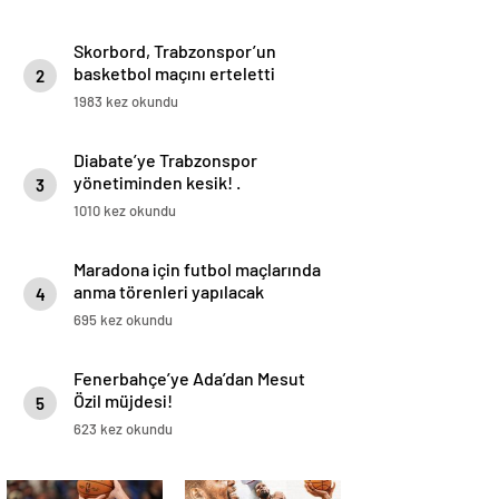
Skorbord, Trabzonspor’un
basketbol maçını erteletti
2
1983 kez okundu
Diabate’ye Trabzonspor
yönetiminden kesik! .
3
1010 kez okundu
Maradona için futbol maçlarında
anma törenleri yapılacak
4
695 kez okundu
Fenerbahçe’ye Ada’dan Mesut
Özil müjdesi!
5
623 kez okundu