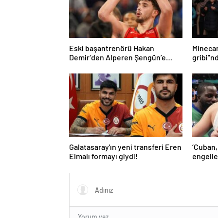
Eski başantrenörü Hakan
Mineca
Demir’den Alperen Şengün’e
gribi"n
övgü
Haberle
Galatasaray'ın yeni transferi Eren
‘Cuban,
Elmalı formayı giydi!
engelle
kaldı’ 