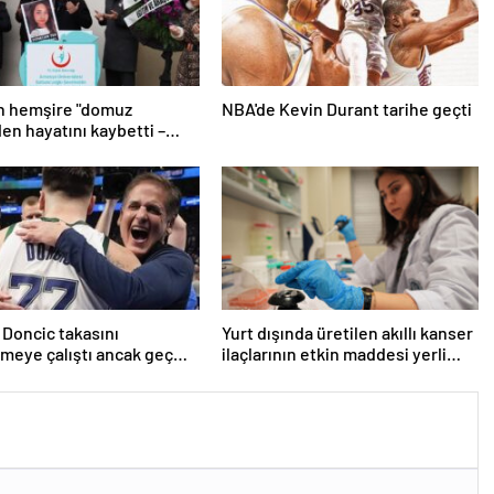
n hemşire "domuz
NBA'de Kevin Durant tarihe geçti
den hayatını kaybetti –
r | Sağlık Haberleri
 Doncic takasını
Yurt dışında üretilen akıllı kanser
meye çalıştı ancak geç
ilaçlarının etkin maddesi yerli
iddiası! NBA Haberleri
imkanlarla geliştirildi | Sağlık
Haberleri