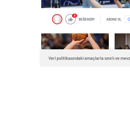
0
BEĞENDİM
ABONE OL
Veri politikasındaki amaçlarla sınırlı ve m
Eski başantrenörü Hakan
Mineca
Demir’den Alperen Şengün’e
gribi"n
övgü
Haberle