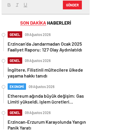
GÖNDER
SON DAKİKA
HABERLERİ
GENEL
09 Ağustos 2026
Erzincan’da Jandarmadan Ocak 2025
Faaliyet Raporu: 127 Olay Aydınlatıldı
GENEL
09 Ağustos 2026
İngiltere, Filistinli mültecilere ülkede
yaşama hakkı tanıdı
EKONOMİ
09 Ağustos 2026
Ethereum ağında büyük değişim: Gas
Limiti yükseldi, işlem ücretleri
düşebilir mi?
GENEL
09 Ağustos 2026
Erzincan-Erzurum Karayolunda Yangın
Panik Yaratı