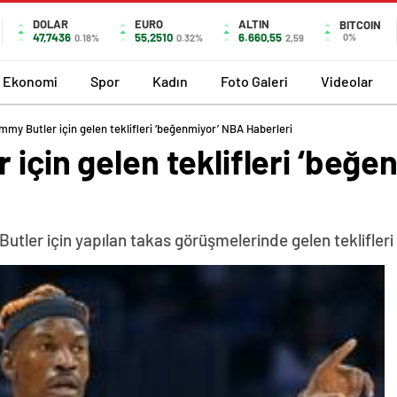
DOLAR
EURO
ALTIN
BITCOIN
47,7436
55,2510
6.660,55
0%
0.18%
0.32%
2,59
Ekonomi
Spor
Kadın
Foto Galeri
Videolar
mmy Butler için gelen teklifleri ‘beğenmiyor’ NBA Haberleri
 için gelen teklifleri ‘beğ
utler için yapılan takas görüşmelerinde gelen teklifleri 