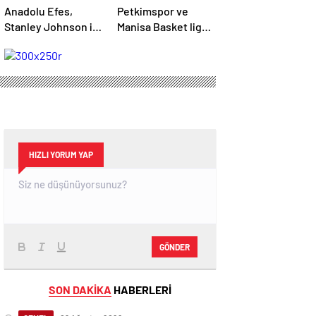
Anadolu Efes,
Petkimspor ve
Stanley Johnson ile
Manisa Basket ligde
yollarını ayırdı
rakip
HIZLI YORUM YAP
GÖNDER
SON DAKİKA
HABERLERİ