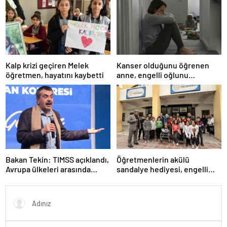
TATİLİ)?
Kalp krizi geçiren Melek
Kanser olduğunu öğrenen
öğretmen, hayatını kaybetti
anne, engelli oğlunu
öldürdükten sonra intihar etti
Bakan Tekin: TIMSS açıklandı,
Öğretmenlerin akülü
Avrupa ülkeleri arasında
sandalye hediyesi, engelli
birinciyiz
öğrenciyi sınıfına kavuşturdu