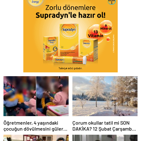
Öğretmenler, 4 yaşındaki
Çorum okullar tatil mi SON
çocuğun dövülmesini gülerek
DAKİKA? 12 Şubat Çarşamba
izledi
Çorum’da okul yok mu (Çorum
Valiliği Açıklaması – KAR