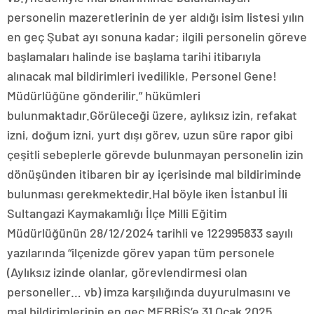
personelin mazeretlerinin de yer aldığı isim listesi yılın
en geç Şubat ayı sonuna kadar; ilgili personelin göreve
başlamaları halinde ise başlama tarihi itibarıyla
alınacak mal bildirimleri ivedilikle, Personel Gene!
Müdürlüğüne gönderilir.” hükümleri
bulunmaktadır.Görüleceği üzere, aylıksız izin, refakat
izni, doğum izni, yurt dışı görev, uzun süre rapor gibi
çeşitli sebeplerle görevde bulunmayan personelin izin
dönüşünden itibaren bir ay içerisinde mal bildiriminde
bulunması gerekmektedir.Hal böyle iken İstanbul İli
Sultangazi Kaymakamlığı İlçe Milli Eğitim
Müdürlüğünün 28/12/2024 tarihli ve 122995833 sayılı
yazılarında “ilçenizde görev yapan tüm personele
(Aylıksız izinde olanlar, görevlendirmesi olan
personeller… vb) imza karşılığında duyurulmasını ve
mal bildirimlerinin en geç MEBBİS’e 31 Ocak 2025