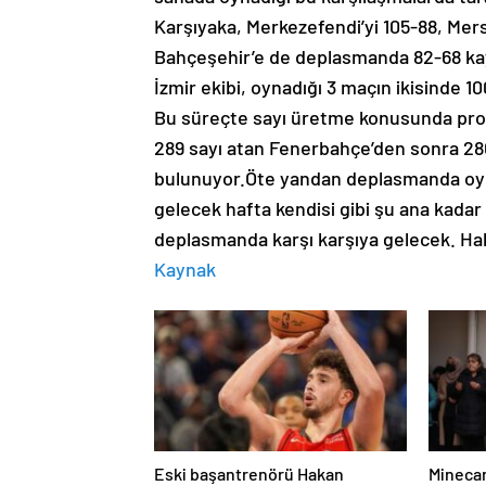
Karşıyaka, Merkezefendi’yi 105-88, Mers
Bahçeşehir’e de deplasmanda 82-68 kaybe
İzmir ekibi, oynadığı 3 maçın ikisinde 1
Bu süreçte sayı üretme konusunda prob
289 sayı atan Fenerbahçe’den sonra 280 
bulunuyor.Öte yandan deplasmanda oyna
gelecek hafta kendisi gibi şu ana kadar 
deplasmanda karşı karşıya gelecek. Ha
Kaynak
Eski başantrenörü Hakan
Mineca