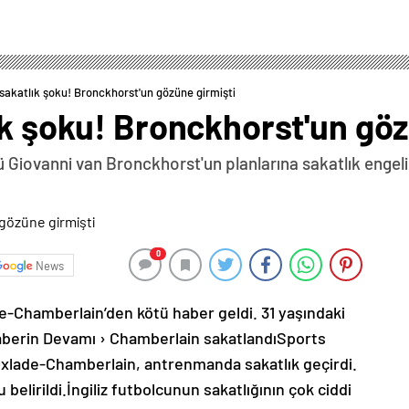
 sakatlık şoku! Bronckhorst'un gözüne girmişti
ık şoku! Bronckhorst'un göz
ü Giovanni van Bronckhorst'un planlarına sakatlık engeli
0
News
de-Chamberlain’den kötü haber geldi. 31 yaşındaki
Haberin Devamı › Chamberlain sakatlandıSports
 Oxlade-Chamberlain, antrenmanda sakatlık geçirdi.
elirildi.İngiliz futbolcunun sakatlığının çok ciddi