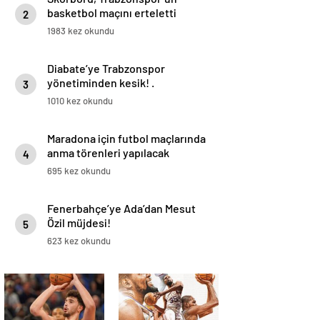
basketbol maçını erteletti
2
1983 kez okundu
Diabate’ye Trabzonspor
yönetiminden kesik! .
3
1010 kez okundu
Maradona için futbol maçlarında
anma törenleri yapılacak
4
695 kez okundu
Fenerbahçe’ye Ada’dan Mesut
Özil müjdesi!
5
623 kez okundu