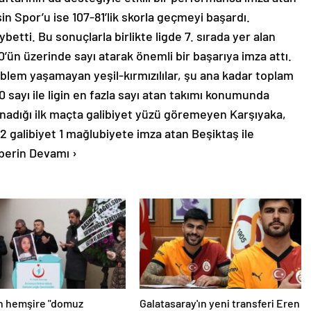
in Spor’u ise 107-81’lik skorla geçmeyi başardı.
tti. Bu sonuçlarla birlikte ligde 7. sırada yer alan
00’ün üzerinde sayı atarak önemli bir başarıya imza attı.
lem yaşamayan yeşil-kırmızılılar, şu ana kadar toplam
sayı ile ligin en fazla sayı atan takımı konumunda
dığı ilk maçta galibiyet yüzü göremeyen Karşıyaka,
2 galibiyet 1 mağlubiyete imza atan Beşiktaş ile
berin Devamı ›
n hemşire "domuz
Galatasaray'ın yeni transferi Eren