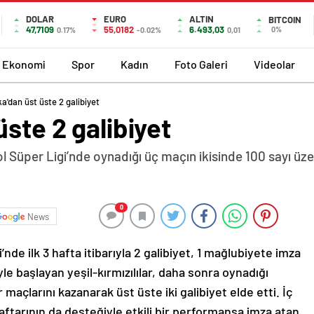
DOLAR
EURO
ALTIN
BITCOIN
47,7109
55,0182
6.493,03
0%
0.17%
-0.02%
0,01
Ekonomi
Spor
Kadın
Foto Galeri
Videolar
a'dan üst üste 2 galibiyet
üste 2 galibiyet
 Süper Ligi’nde oynadığı üç maçın ikisinde 100 sayı üz
0
News
nde ilk 3 hafta itibarıyla 2 galibiyet, 1 mağlubiyete imza
yle başlayan yeşil-kırmızılılar, daha sonra oynadığı
açlarını kazanarak üst üste iki galibiyet elde etti. İç
ftarının da desteğiyle etkili bir performansa imza atan