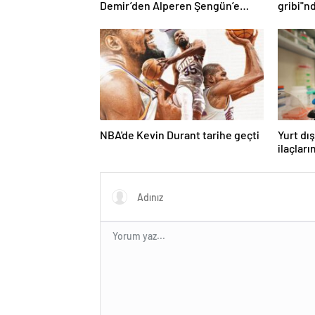
Demir’den Alperen Şengün’e
gribi"n
övgü
Haberle
NBA'de Kevin Durant tarihe geçti
Yurt dış
ilaçları
imkanlar
Haberle