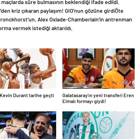
k maçlarda süre bulmasının beklendiği ifade edildi.
en kriz çıkaran paylaşım! GIO’nun gözüne girdiÖte
Bronckhorst’un, Alex Oxlade-Chamberlain’in antrenman
ma vermek istediği aktarıldı.
Kevin Durant tarihe geçti
Galatasaray'ın yeni transferi Eren
Elmalı formayı giydi!