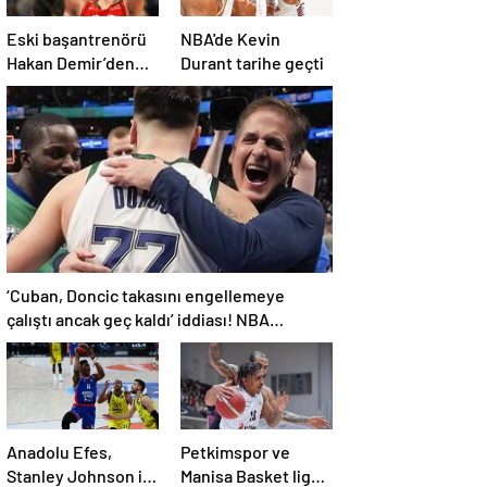
Eski başantrenörü
NBA'de Kevin
Hakan Demir’den
Durant tarihe geçti
Alperen Şengün’e
övgü
‘Cuban, Doncic takasını engellemeye
çalıştı ancak geç kaldı’ iddiası! NBA
Haberleri
Anadolu Efes,
Petkimspor ve
Stanley Johnson ile
Manisa Basket ligde