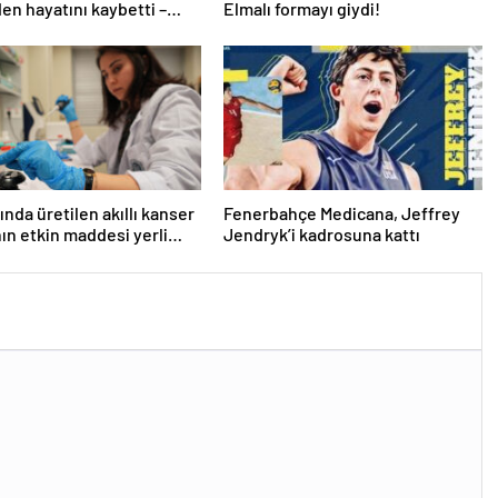
den hayatını kaybetti –
Elmalı formayı giydi!
r | Sağlık Haberleri
ında üretilen akıllı kanser
Fenerbahçe Medicana, Jeffrey
nın etkin maddesi yerli
Jendryk’i kadrosuna kattı
la geliştirildi | Sağlık
ri