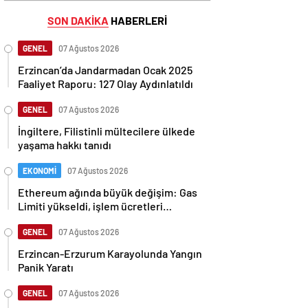
SON DAKİKA
HABERLERİ
GENEL
07 Ağustos 2026
Erzincan’da Jandarmadan Ocak 2025
Faaliyet Raporu: 127 Olay Aydınlatıldı
GENEL
07 Ağustos 2026
İngiltere, Filistinli mültecilere ülkede
yaşama hakkı tanıdı
EKONOMİ
07 Ağustos 2026
Ethereum ağında büyük değişim: Gas
Limiti yükseldi, işlem ücretleri
düşebilir mi?
GENEL
07 Ağustos 2026
Erzincan-Erzurum Karayolunda Yangın
Panik Yaratı
GENEL
07 Ağustos 2026