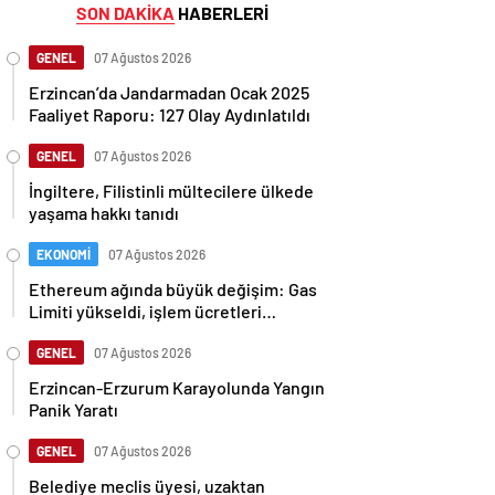
SON DAKİKA
HABERLERİ
GENEL
07 Ağustos 2026
Erzincan’da Jandarmadan Ocak 2025
Faaliyet Raporu: 127 Olay Aydınlatıldı
GENEL
07 Ağustos 2026
İngiltere, Filistinli mültecilere ülkede
yaşama hakkı tanıdı
EKONOMİ
07 Ağustos 2026
Ethereum ağında büyük değişim: Gas
Limiti yükseldi, işlem ücretleri
düşebilir mi?
GENEL
07 Ağustos 2026
Erzincan-Erzurum Karayolunda Yangın
Panik Yaratı
GENEL
07 Ağustos 2026
Belediye meclis üyesi, uzaktan