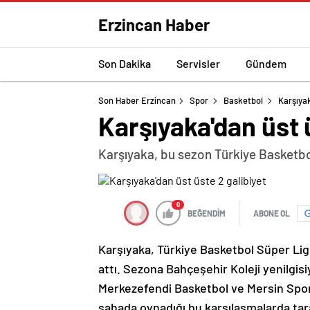
Erzincan Haber
Son Dakika
Servisler
Gündem
Son Haber Erzincan
Spor
Basketbol
Karşıyak
Karşıyaka'dan üst 
Karşıyaka, bu sezon Türkiye Basketbol
0
BEĞENDİM
ABONE OL
Karşıyaka, Türkiye Basketbol Süper Ligi’
attı. Sezona Bahçeşehir Koleji yenilgisi
Merkezefendi Basketbol ve Mersin Spor m
sahada oynadığı bu karşılaşmalarda tara