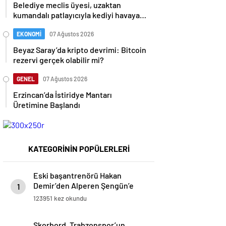
Belediye meclis üyesi, uzaktan
kumandalı patlayıcıyla kediyi havaya
uçurmaya çalıştı
EKONOMİ
07 Ağustos 2026
Beyaz Saray’da kripto devrimi: Bitcoin
rezervi gerçek olabilir mi?
GENEL
07 Ağustos 2026
Erzincan’da İstiridye Mantarı
Üretimine Başlandı
KATEGORİNİN POPÜLERLERİ
Eski başantrenörü Hakan
Demir’den Alperen Şengün’e
1
övgü
123951 kez okundu
Skorbord, Trabzonspor’un