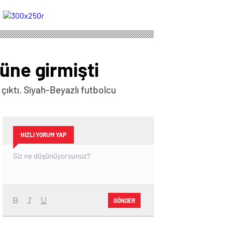
yollarını ayırdı
rakip
üne girmişti
 çıktı. Siyah-Beyazlı futbolcu
HIZLI YORUM YAP
GÖNDER