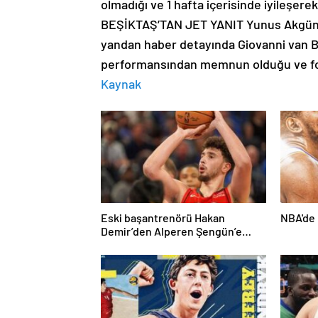
olmadığı ve 1 hafta içerisinde iyileşere
BEŞİKTAŞ’TAN JET YANIT Yunus Akgün'd
yandan haber detayında Giovanni van 
performansından memnun olduğu ve for
Kaynak
Eski başantrenörü Hakan
NBA'de 
Demir’den Alperen Şengün’e
övgü