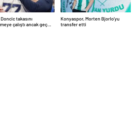
 Doncic takasını
Konyaspor, Morten Bjorlo'yu
meye çalıştı ancak geç
transfer etti
iddiası! NBA Haberleri