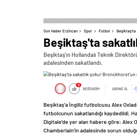
Son Haber Erzincan
Spor
Futbol
Beşiktaş'ta
Beşiktaş'ta sakatl
Beşiktaş'ın Hollandalı Teknik Direktör
adalesinden sakatlandı.
0
BEĞENDİM
ABONE OL
Beşiktaş’a İngiliz futbolcusu Alex Oxla
futbolcunun sakatlandığı kaydedildi. 
Digitale’de yer alan habere göre; Alex
Chamberlain’in adalesinde sorun olduğu b