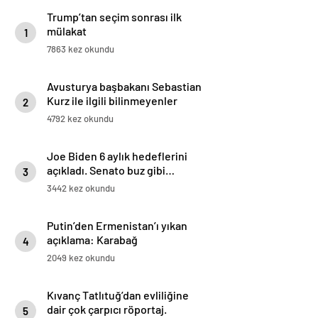
Trump’tan seçim sonrası ilk
mülakat
1
7863 kez okundu
Avusturya başbakanı Sebastian
Kurz ile ilgili bilinmeyenler
2
4792 kez okundu
Joe Biden 6 aylık hedeflerini
açıkladı. Senato buz gibi…
3
3442 kez okundu
Putin’den Ermenistan’ı yıkan
açıklama: Karabağ
4
Azerbaycan’ın ayrılmaz bir
2049 kez okundu
parçasıdır!
Kıvanç Tatlıtuğ’dan evliliğine
dair çok çarpıcı röportaj.
5