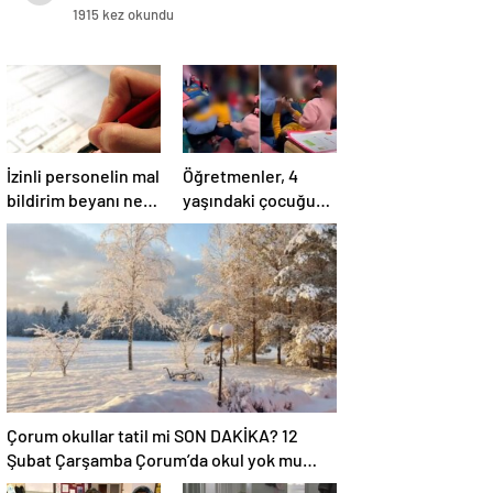
1915 kez okundu
İzinli personelin mal
Öğretmenler, 4
bildirim beyanı ne
yaşındaki çocuğun
zaman yapılır?
dövülmesini
gülerek izledi
Çorum okullar tatil mi SON DAKİKA? 12
Şubat Çarşamba Çorum’da okul yok mu
(Çorum Valiliği Açıklaması – KAR TATİLİ)?