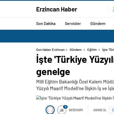
Erzincan Haber
Son Dakika
Servisler
Gündem
Son Haber Erzincan
Gündem
Eğitim
İşte 'Tü
İşte 'Türkiye Yüzyıl
genelge
Milli Eğitim Bakanlığı Özel Kalem Müd
Yüzyılı Maarif Modeli'ne İlişkin İş ve 
0
BEĞENDİM
ABONE OL