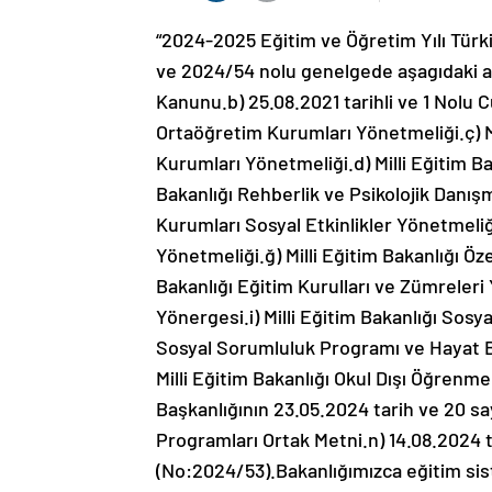
“2024-2025 Eğitim ve Öğretim Yılı Türkiye Yüzyılı Maarif Modeli’ne İlişkin İş ve İşlemler” konulu ve 2024/54 nolu genelgede aşagıdaki açıklamalara yer verilmiştir.İlgi : a) 1739 Milli Eğitim Temel Kanunu.b) 25.08.2021 tarihli ve 1 Nolu Cumhurbaşkanlığı Kararnamesi.c) Milli Eğitim Bakanlığı Ortaöğretim Kurumları Yönetmeliği.ç) Milli Eğitim Bakanlığı Okul Öncesi Eğitim ve İlköğretim Kurumları Yönetmeliği.d) Milli Eğitim Bakanlığı Özel Eğitim Hizmetleri Yönetmeliği.e) Milli Eğitim Bakanlığı Rehberlik ve Psikolojik Danışma Hizmetleri Yönetmeliği.f) Milli Eğitim Bakanlığı Eğitim Kurumları Sosyal Etkinlikler Yönetmeliği.g) Milli Eğitim Bakanlığı Ölçme ve Değerlendirme Yönetmeliği.ğ) Milli Eğitim Bakanlığı Özel Öğretim Kurumları Yönetmeliği.h) Milli Eğitim Bakanlığı Eğitim Kurulları ve Zümreleri Yönergesi.ı) Milli Eğitim Bakanlığı Eğitim Bölgeleri Yönergesi.i) Milli Eğitim Bakanlığı Sosyal Etkinlik İzinleri Yönergesi.j) Milli Eğitim Bakanlığı Sosyal Sorumluluk Programı ve Hayat Boyu Öğrenme/Sertifikasyon Uygulama Yönergesi.k) Milli Eğitim Bakanlığı Okul Dışı Öğrenme Ortamları Kılavuzu.l) Talim ve Terbiye Kurulu Başkanlığının 23.05.2024 tarih ve 20 sayılı Kararı.m) Türkiye Yüzyılı Maarif Modeli Öğretim Programları Ortak Metni.n) 14.08.2024 tarihli ve 111911202 sayılı Genelge. (No:2024/53).Bakanlığımızca eğitim sistemimizin daha yüksek standartlarataşınması ve bireyden aileye, aileden topluma, toplumdan millete ve bütüninsanlığa uzanan eğitim süreçlerinin niteliğinin artırılması için TürkiyeYüzyılı Maarif Modeli Ortak Metni ve Öğretim Programları hazırlanmıştır. Buprogramlar 2024-2025 eğitim ve öğretim yılında, okul öncesi (anasınıfı);ilkokul 1, ortaokul 5; ortaöğretim hazırlık ve 9 uncu sınıf düzeyindeuygulanacaktır.Türkiye Yüzyılı Maarif Modeli’nde insanın kendini tanımasına ve keşfetmesine imkan tanınarak kişilerin ilgi ve kabiliyetleri ölçüsünde esnek ve özgür öğrenme ortamlarının yaygınlaştırıldığıhak ve gelişim temelli bir öğrenme süreci yapılandırılmıştır.Bakanlığımızca öğrencilerimizin zihinsel, sosyal, duygusal,fiziksel ve ahlaki bakımdan çok yönlü gelişimini desteklemek amacıylageliştirilen Türkiye Yüzyılı Maarif Modeli’nin uygulanmasına ilişkin iş ve işlemler yukarıda sıralanan mevzuat doğrultusunda ve aşağıda açıklanan genelge esasları dikkate alınarak uygulanacaktır:1) Bakanlığımızca Türkiye Yüzyılı Maarif Modeli’ne yönelik planlananeğitimler kapsamında eğitici eğitimleri 3 Haziran 2024’te başlatılmıştır.Öğretmenlerin eğitimi ise 2-6 Eylül 2024 tarihleri arasında mesleki çalışmadöneminde il milli eğitim müdürlükleri koordinesinde yapılacaktır. Bu eğitimler, eğitici eğitimi belgesi alan öğretmenlertarafından okul öncesi (ana sınıfı); ilkokul 1, ortaokul 5; ortaöğretimhazırlık ve 9 uncu sınıf düzeyinde öncelikle bu sınıflarda derslere gireceköğretmenlere yönelik il/ilçe milli eğitim müdürlükleri ve okul yönetimleritarafından üç gün sürecek şekilde teorik ve uygulamalı olarak planlanacak veuygulanacak; branş (okul öncesinde ana sınıfı ve ilkokullarda sınıf) temelli en fazla 50 kişilik gruplar şeklinde düzenlenecektir.2) Eğitici eğitimi belgesi alan öğretmenler tarafından tüm kademelerde (temel eğitim,ortaöğretim) 1 inci maddede belirtilen sınıf düzeyleri dışındaki diğer sınıfdüzeylerinde derslere giren öğretmenlere yönelik de ayrıca teorik ve uygulamalıeğitimler yapılacaktır. Bahse konu sınıf düzeylerinde derse giren öğretmenlere yönelik düzenlenecek eğitimler; birinci dönem içinde yer alan ara tatilde, il milli eğitim müdürlükleri koordinesinde il/ilçe milli eğitim müdürlüklerinceplanlanarak yapılacak ve tüm öğretmenlerin ilgili eğitimlere katılımısağlanacaktır. Planlanan eğitimler branş temelli olarak en fazla 50 kişilik gruplar şeklinde düzenlenecektir.3) Eğitici eğitimi belgesi alan öğretmenlerin, okul idarelerince hazırlanacak şube ve dersdağılımlarında öncelikli olarak ilgili sınıflara görevlendirilmelerisağlanacaktır.4) İlgili sınıflar düzeyinde derse girecek öğretmenlerin mutlaka branşlarındaeğitim almaları sağlanacaktır. Herhangi bir zorunlulukla ilgili sınıflardaöğretmen değişimi yaşandığında bu sınıflara girecek öğretmenler eğitimlerinitamamlayarak derslere girebileceklerdir.5) İl milli eğitim müdürlükleri k