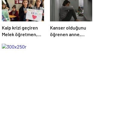
Kalp krizi geçiren
Kanser olduğunu
Melek öğretmen,
öğrenen anne,
hayatını kaybetti
engelli oğlunu
öldürdükten sonra
intihar etti