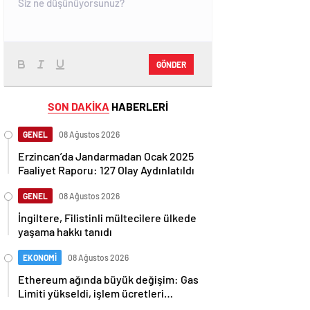
GÖNDER
SON DAKİKA
HABERLERİ
GENEL
08 Ağustos 2026
Erzincan’da Jandarmadan Ocak 2025
Faaliyet Raporu: 127 Olay Aydınlatıldı
GENEL
08 Ağustos 2026
İngiltere, Filistinli mültecilere ülkede
yaşama hakkı tanıdı
EKONOMİ
08 Ağustos 2026
Ethereum ağında büyük değişim: Gas
Limiti yükseldi, işlem ücretleri
düşebilir mi?