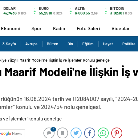
DOLAR
EURO
ALTIN
BITCOIN
47,7436
55,2510
6.660,55
3102381
0.18%
0.32%
2,59
0.3%
Ekonomi
Spor
Kadın
Foto Galeri
Videolar
3.Sayfa
Avrupa
Bülten
Din
Eğitim
Hayat
Politika
rkiye Yüzyılı Maarif Modeli'ne İlişkin İş ve İşlemler' konulu genelge
ı Maarif Modeli'ne İlişkin İş
ürlüğünün 16.08.2024 tarih ve 112084007 sayılı, "2024-20
İşlemler" konulu ve 2024/54 nolu genelgesi.
0
News