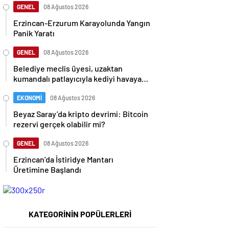
GENEL
08 Ağustos 2026
Erzincan-Erzurum Karayolunda Yangın
Panik Yaratı
GENEL
08 Ağustos 2026
Belediye meclis üyesi, uzaktan
kumandalı patlayıcıyla kediyi havaya
uçurmaya çalıştı
EKONOMİ
08 Ağustos 2026
Beyaz Saray’da kripto devrimi: Bitcoin
rezervi gerçek olabilir mi?
GENEL
08 Ağustos 2026
Erzincan’da İstiridye Mantarı
Üretimine Başlandı
KATEGORİNİN POPÜLERLERİ