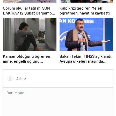
Çorum okullar tatil mi SON
Kalp krizi geçiren Melek
DAKİKA? 12 Şubat Çarşamba
öğretmen, hayatını kaybetti
Çorum’da okul yok mu (Çorum
Valiliği Açıklaması – KAR
TATİLİ)?
Kanser olduğunu öğrenen
Bakan Tekin: TIMSS açıklandı,
anne, engelli oğlunu
Avrupa ülkeleri arasında
öldürdükten sonra intihar etti
birinciyiz